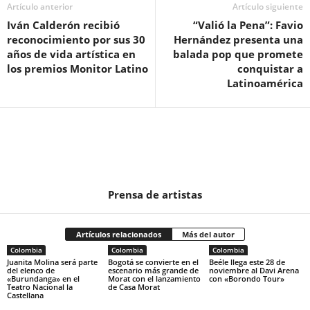
Artículo anterior
Artículo siguiente
Iván Calderón recibió
“Valió la Pena”: Favio
reconocimiento por sus 30
Hernández presenta una
años de vida artística en
balada pop que promete
los premios Monitor Latino
conquistar a
Latinoamérica
Prensa de artistas
Artículos relacionados
Más del autor
Colombia
Colombia
Colombia
Juanita Molina será parte
Bogotá se convierte en el
Beéle llega este 28 de
del elenco de
escenario más grande de
noviembre al Davi Arena
«Burundanga» en el
Morat con el lanzamiento
con «Borondo Tour»
Teatro Nacional la
de Casa Morat
Castellana