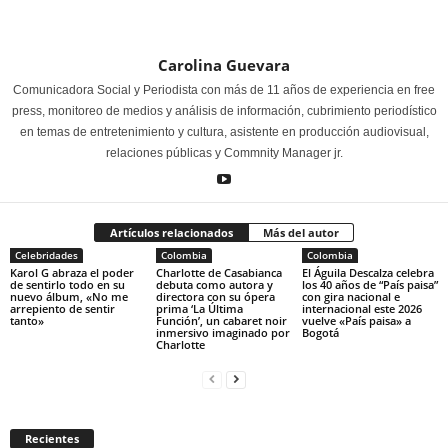
Carolina Guevara
Comunicadora Social y Periodista con más de 11 años de experiencia en free
press, monitoreo de medios y análisis de información, cubrimiento periodístico
en temas de entretenimiento y cultura, asistente en producción audiovisual,
relaciones públicas y Commnity Manager jr.
Artículos relacionados
Más del autor
Celebridades
Colombia
Colombia
Karol G abraza el poder
Charlotte de Casabianca
El Águila Descalza celebra
de sentirlo todo en su
debuta como autora y
los 40 años de “País paisa”
nuevo álbum, «No me
directora con su ópera
con gira nacional e
arrepiento de sentir
prima ‘La Última
internacional este 2026
tanto»
Función’, un cabaret noir
vuelve «País paisa» a
inmersivo imaginado por
Bogotá
Charlotte
Recientes