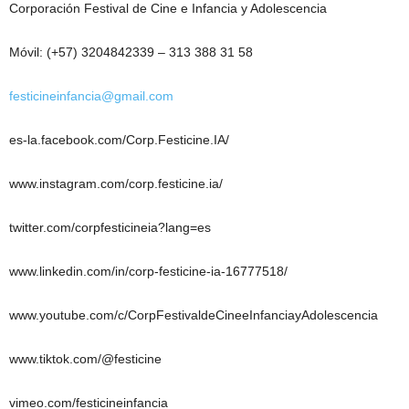
Corporación Festival de Cine e Infancia y Adolescencia
Móvil: (+57) 3204842339 – 313 388 31 58
festicineinfancia@gmail.com
es-la.facebook.com/Corp.Festicine.IA/
www.instagram.com/corp.festicine.ia/
twitter.com/corpfesticineia?lang=es
www.linkedin.com/in/corp-festicine-ia-16777518/
www.youtube.com/c/CorpFestivaldeCineeInfanciayAdolescencia
www.tiktok.com/@festicine
vimeo.com/festicineinfancia