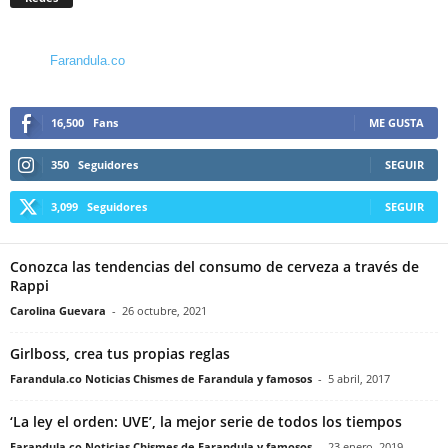
Farandula.co
16,500
Fans
ME GUSTA
350
Seguidores
SEGUIR
3,099
Seguidores
SEGUIR
Conozca las tendencias del consumo de cerveza a través de
Rappi
Carolina Guevara
-
26 octubre, 2021
Girlboss, crea tus propias reglas
Farandula.co Noticias Chismes de Farandula y famosos
-
5 abril, 2017
‘La ley el orden: UVE’, la mejor serie de todos los tiempos
Farandula.co Noticias Chismes de Farandula y famosos
-
23 enero, 2019