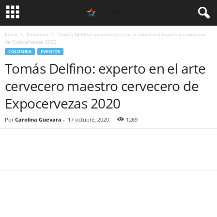
Inicio
Colombia
Tomás Delfino: experto en el arte cervecero maestro cervecero
de Expocervezas 2020
COLOMBIA
EVENTOS
Tomás Delfino: experto en el arte
cervecero maestro cervecero de
Expocervezas 2020
Por
Carolina Guevara
-
17 octubre, 2020
1269