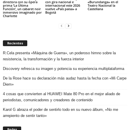
directora con su ópera
con gira nacional e
«Burundanga» en el
prima ‘La Última
internacional este 2026
Teatro Nacional la
Función’, un cabaret noir
vuelve «País paisa» a
Castellana
inmersivo imaginado por
Bogotá
Charlotte
Recientes
R.Cela presenta «Máquina de Guerra», un poderoso himno sobre la
resistencia, la transformación y la fuerza interior
Discovery refresca su imagen y potencia su experiencia multiplataforma
De la Rose hace su declaración más audaz hasta la fecha con «Mi Carpe
Diem»
4 cosas que convierten al HUAWEI Mate 80 Pro en el mejor aliado de
periodistas, comunicadores y creadores de contenido
Karol G abraza el poder de sentirlo todo en su nuevo álbum, «No me
arrepiento de sentir tanto»
Redes