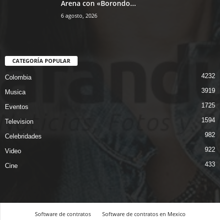
Arena con «Borondo...
6 agosto, 2026
CATEGORÍA POPULAR
4232
Colombia
3919
Musica
1725
Eventos
1594
Television
982
Celebridades
922
Video
433
Cine
Software de contratos
Software de contratos en Mexico