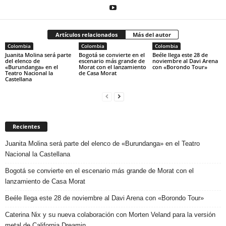
Artículos relacionados
Más del autor
Colombia
Colombia
Colombia
Juanita Molina será parte
Bogotá se convierte en el
Beéle llega este 28 de
del elenco de
escenario más grande de
noviembre al Davi Arena
«Burundanga» en el
Morat con el lanzamiento
con «Borondo Tour»
Teatro Nacional la
de Casa Morat
Castellana
Recientes
Juanita Molina será parte del elenco de «Burundanga» en el Teatro
Nacional la Castellana
Bogotá se convierte en el escenario más grande de Morat con el
lanzamiento de Casa Morat
Beéle llega este 28 de noviembre al Davi Arena con «Borondo Tour»
Caterina Nix y su nueva colaboración con Morten Veland para la versión
metal de California Dreamin