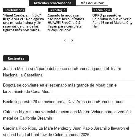
Artículos relacionados
Más del autor
Celebridades
Tecnologia
Tecnologia
“Ninel Conde: sin filtro”
Cuando la moda se
OPPO presentó en
llega a VIX el 14 de agosto
escucha: los audífonos
Colombia la nueva Serie
una mirada íntima y sin
HUAWEI FreeClip 2 S
Reno16 en el Maloka City
reservas de una de las
llegan para completar
Hall
figuras más polémicas...
cualquier look
Recientes
Juanita Molina será parte del elenco de «Burundanga» en el Teatro
Nacional la Castellana
Bogotá se convierte en el escenario más grande de Morat con el
lanzamiento de Casa Morat
Beéle llega este 28 de noviembre al Davi Arena con «Borondo Tour»
Caterina Nix y su nueva colaboración con Morten Veland para la versión
metal de California Dreamin
Carolina Pico Ríos, La Mafe Méndez y Juan Pablo Jaramillo llevaron el
second hand al front row de Colombiamoda 2026