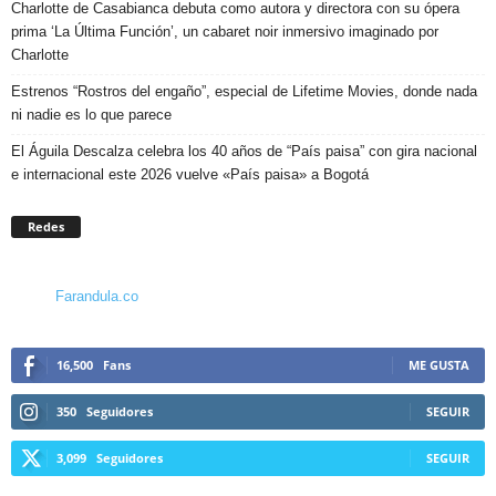
Charlotte de Casabianca debuta como autora y directora con su ópera
prima ‘La Última Función’, un cabaret noir inmersivo imaginado por
Charlotte
Estrenos “Rostros del engaño”, especial de Lifetime Movies, donde nada
ni nadie es lo que parece
El Águila Descalza celebra los 40 años de “País paisa” con gira nacional
e internacional este 2026 vuelve «País paisa» a Bogotá
Redes
Farandula.co
16,500
Fans
ME GUSTA
350
Seguidores
SEGUIR
3,099
Seguidores
SEGUIR