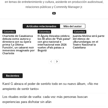
en temas de entretenimiento y cultura, asistente en producción audiovisual,
relaciones públicas y Commnity Manager jr.
Artículos relacionados
Más del autor
Colombia
Colombia
Colombia
Charlotte de Casabianca
El Águila Descalza celebra
Juanita Molina será parte
debuta como autora y
los 40 años de “País paisa”
del elenco de
directora con su ópera
con gira nacional e
«Burundanga» en el
prima ‘La Última
internacional este 2026
Teatro Nacional la
Función’, un cabaret noir
vuelve «País paisa» a
Castellana
inmersivo imaginado por
Bogotá
Charlotte
Recientes
Karol G abraza el poder de sentirlo todo en su nuevo álbum, «No me
arrepiento de sentir tanto»
Los rituales están de vuelta: cada vez más personas buscan
experiencias para disfrutar sin afán