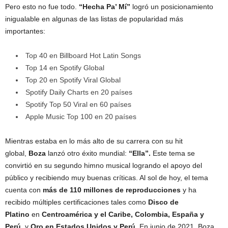
Pero esto no fue todo.
“Hecha Pa’ Mí”
logró un posicionamiento
inigualable en algunas de las listas de popularidad más
importantes:
Top 40 en Billboard Hot Latin Songs
Top 14 en Spotify Global
Top 20 en Spotify Viral Global
Spotify Daily Charts en 20 países
Spotify Top 50 Viral en 60 países
Apple Music Top 100 en 20 países
Mientras estaba en lo más alto de su carrera con su hit
global,
Boza
lanzó otro éxito mundial:
“Ella”.
Este tema se
convirtió en su segundo himno musical logrando el apoyo del
público y recibiendo muy buenas críticas. Al sol de hoy, el tema
cuenta con
más de 110 millones de reproducciones
y ha
recibido múltiples certificaciones tales como
Disco de
Platino
en
Centroamérica y el Caribe, Colombia, España y
Perú
, y
Oro en Estados Unidos y Perú.
En junio de 2021, Boza