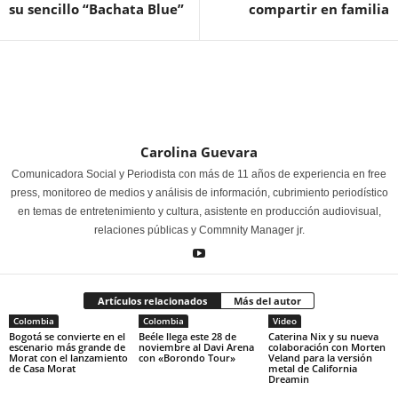
su sencillo “Bachata Blue”
compartir en familia
Carolina Guevara
Comunicadora Social y Periodista con más de 11 años de experiencia en free
press, monitoreo de medios y análisis de información, cubrimiento periodístico
en temas de entretenimiento y cultura, asistente en producción audiovisual,
relaciones públicas y Commnity Manager jr.
Artículos relacionados
Más del autor
Colombia
Colombia
Video
Bogotá se convierte en el
Beéle llega este 28 de
Caterina Nix y su nueva
escenario más grande de
noviembre al Davi Arena
colaboración con Morten
Morat con el lanzamiento
con «Borondo Tour»
Veland para la versión
de Casa Morat
metal de California
Dreamin