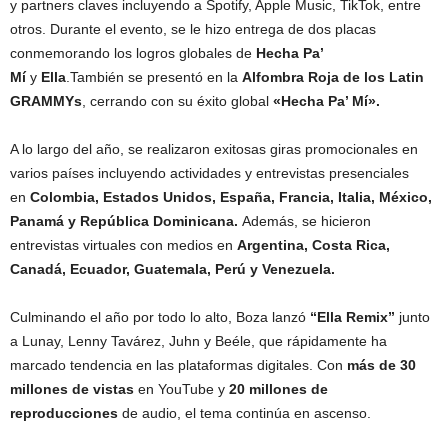
y partners claves incluyendo a Spotify, Apple Music, TikTok, entre
otros. Durante el evento, se le hizo entrega de dos placas
conmemorando los logros globales de
Hecha Pa’
Mí
y
Ella
.También se presentó en la
Alfombra Roja de los Latin
GRAMMYs
, cerrando con su éxito global
«Hecha Pa’ Mí».
A lo largo del año, se realizaron exitosas giras promocionales en
varios países incluyendo actividades y entrevistas presenciales
en
Colombia, Estados Unidos, España, Francia, Italia, México,
Panamá y República Dominicana.
Además, se hicieron
entrevistas virtuales con medios en
Argentina, Costa Rica,
Canadá, Ecuador, Guatemala, Perú y Venezuela.
Culminando el año por todo lo alto, Boza lanzó
“Ella Remix”
junto
a Lunay, Lenny Tavárez, Juhn y Beéle, que rápidamente ha
marcado tendencia en las plataformas digitales. Con
más de 30
millones de vistas
en YouTube y
20 millones de
reproducciones
de audio, el tema continúa en ascenso.