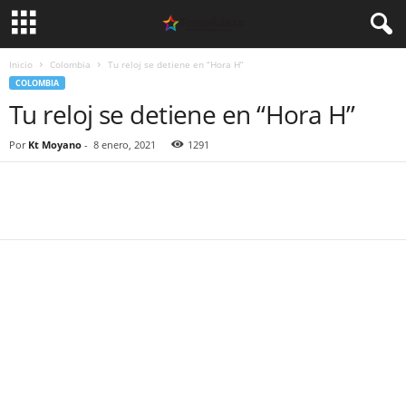
Inicio
Colombia
Tu reloj se detiene en “Hora H”
COLOMBIA
Tu reloj se detiene en “Hora H”
Por
Kt Moyano
-
8 enero, 2021
1291