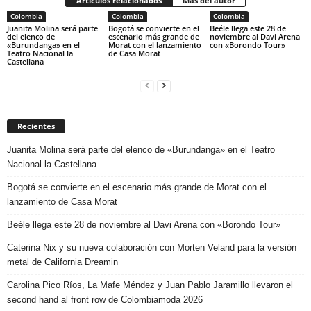
Artículos relacionados
Más del autor
Colombia
Colombia
Colombia
Juanita Molina será parte
Bogotá se convierte en el
Beéle llega este 28 de
del elenco de
escenario más grande de
noviembre al Davi Arena
«Burundanga» en el
Morat con el lanzamiento
con «Borondo Tour»
Teatro Nacional la
de Casa Morat
Castellana
Recientes
Juanita Molina será parte del elenco de «Burundanga» en el Teatro
Nacional la Castellana
Bogotá se convierte en el escenario más grande de Morat con el
lanzamiento de Casa Morat
Beéle llega este 28 de noviembre al Davi Arena con «Borondo Tour»
Caterina Nix y su nueva colaboración con Morten Veland para la versión
metal de California Dreamin
Carolina Pico Ríos, La Mafe Méndez y Juan Pablo Jaramillo llevaron el
second hand al front row de Colombiamoda 2026