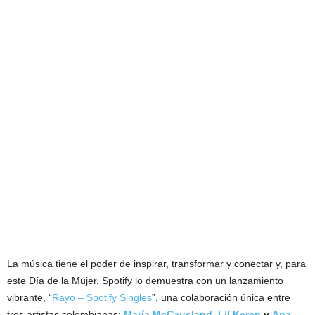
La música tiene el poder de inspirar, transformar y conectar y, para
este Día de la Mujer, Spotify lo demuestra con un lanzamiento
vibrante, “
Rayo – Spotify Singles
”, una colaboración única entre
tres artistas colombianas:
María McCausland
,
Lil Keren
y
Ana