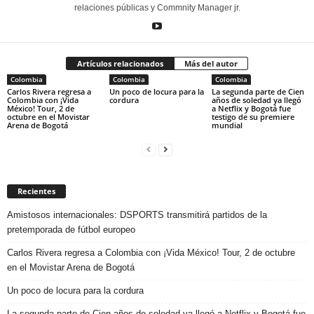
relaciones públicas y Commnity Manager jr.
Artículos relacionados
Más del autor
Colombia
Colombia
Colombia
Carlos Rivera regresa a
Un poco de locura para la
La segunda parte de Cien
Colombia con ¡Vida
cordura
años de soledad ya llegó
México! Tour, 2 de
a Netflix y Bogotá fue
octubre en el Movistar
testigo de su premiere
Arena de Bogotá
mundial
Recientes
Amistosos internacionales: DSPORTS transmitirá partidos de la
pretemporada de fútbol europeo
Carlos Rivera regresa a Colombia con ¡Vida México! Tour, 2 de octubre
en el Movistar Arena de Bogotá
Un poco de locura para la cordura
La segunda parte de Cien años de soledad ya llegó a Netflix y Bogotá fue