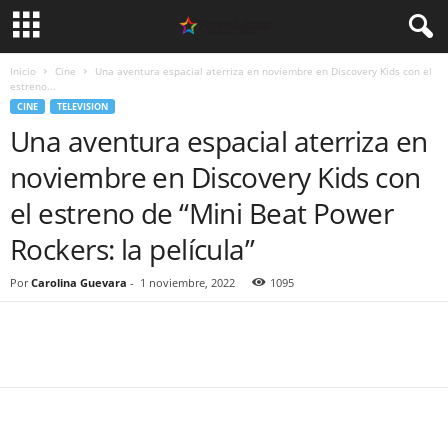
Inicio
Cine
Una aventura espacial aterriza en noviembre en Discovery Kids con el
estreno...
CINE
TELEVISION
Una aventura espacial aterriza en
noviembre en Discovery Kids con
el estreno de “Mini Beat Power
Rockers: la película”
Por
Carolina Guevara
-
1 noviembre, 2022
1095