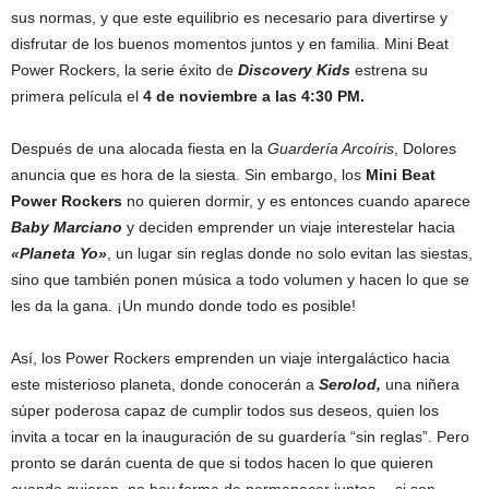
sus normas, y que este equilibrio es necesario para divertirse y
disfrutar de los buenos momentos juntos y en familia. Mini Beat
Power Rockers, la serie éxito de
Discovery Kids
estrena su
primera película el
4 de noviembre a las 4:30 PM.
Después de una alocada fiesta en la
Guardería Arcoíris
, Dolores
anuncia que es hora de la siesta. Sin embargo, los
Mini Beat
Power Rockers
no quieren dormir, y es entonces cuando aparece
Baby Marciano
y deciden emprender un viaje interestelar hacia
«Planeta Yo»
, un lugar sin reglas donde no solo evitan las siestas,
sino que también ponen música a todo volumen y hacen lo que se
les da la gana. ¡Un mundo donde todo es posible!
Así, los Power Rockers emprenden un viaje intergaláctico hacia
este misterioso planeta, donde conocerán a
Serolod,
una niñera
súper poderosa capaz de cumplir todos sus deseos, quien los
invita a tocar en la inauguración de su guardería “sin reglas”. Pero
pronto se darán cuenta de que si todos hacen lo que quieren
cuando quieren, no hay forma de permanecer juntos… si son