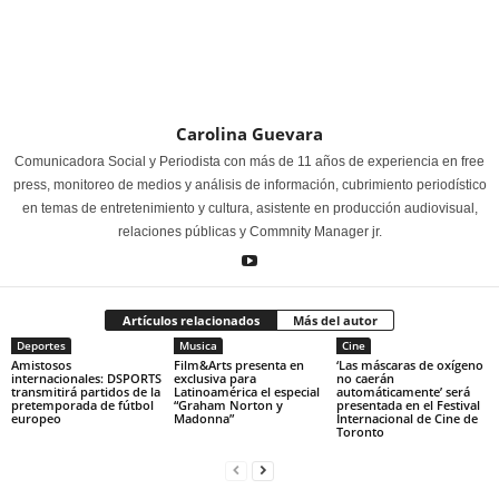
Carolina Guevara
Comunicadora Social y Periodista con más de 11 años de experiencia en free
press, monitoreo de medios y análisis de información, cubrimiento periodístico
en temas de entretenimiento y cultura, asistente en producción audiovisual,
relaciones públicas y Commnity Manager jr.
Artículos relacionados
Más del autor
Deportes
Musica
Cine
Amistosos
Film&Arts presenta en
‘Las máscaras de oxígeno
internacionales: DSPORTS
exclusiva para
no caerán
transmitirá partidos de la
Latinoamérica el especial
automáticamente’ será
pretemporada de fútbol
“Graham Norton y
presentada en el Festival
europeo
Madonna”
Internacional de Cine de
Toronto