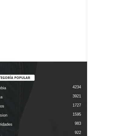
TEGORÍA POPULAR
4234
bia
3921
ca
1727
os
1595
ision
983
ridades
922