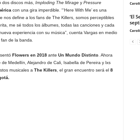
 dos discos más,
Imploding The Mirage
y
Pressure
Carol
érica
con una gira imperdible. “‘Here With Me’ es una
‘El 
nos define a los fans de The Killers, somos perceptibles
sept
orita, me sé todos los álbumes, todas las canciones y cada
Carol
 nueva experiencia con su música”, cuenta Vargas en medio
r fan de la banda.
esentó
Flowers en 2018
ante
Un Mundo Distinto
. Ahora
 de Medellín, Alejandro de Cali, Isabella de Pereira y lxs
stos musicales a
The Killers
, el gran encuentro será el
8
gotá.