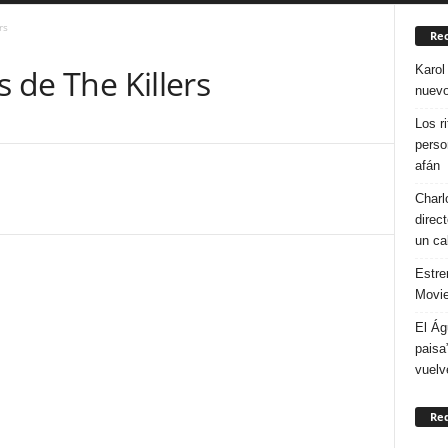
rs
Rec
Karol
s de The Killers
nuevo
Los r
perso
afán
Charl
direc
un ca
Estre
Movie
El Ág
paisa
vuelv
Re