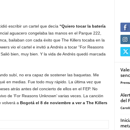
dió escribir un cartel que decía
“Quiero tocar la batería
encial aguacero congelaba las manos en el Parque 222,
ca, bailaban con cada éxito que The Killers tocaba en la
ers vio el cartel e invitó a Andrés a tocar “For Reasons
 Salió bien, muy bien. Y la vida de Andrés quedó marcada
Vale
senc
ando subí, no era capaz de sostener las baquetas. Me
oqué en medias. Fue todo muy rápido. La última vez que
Prensa
ses atrás antes del concierto de ellos en el FEP. No
Aler
vivo de ‘For Reasons Unknown’ varias veces. La canción
del 
e volverá a
Bogotá el 8 de noviembre a ver a The Killers
Carol
Inic
meta