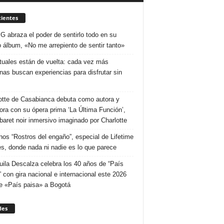
ientes
 G abraza el poder de sentirlo todo en su
 álbum, «No me arrepiento de sentir tanto»
ituales están de vuelta: cada vez más
nas buscan experiencias para disfrutar sin
otte de Casabianca debuta como autora y
tora con su ópera prima ‘La Última Función’,
baret noir inmersivo imaginado por Charlotte
nos “Rostros del engaño”, especial de Lifetime
s, donde nada ni nadie es lo que parece
uila Descalza celebra los 40 años de “País
” con gira nacional e internacional este 2026
e «País paisa» a Bogotá
des