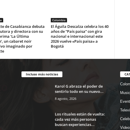
a
Colombia
tte de Casabianca debuta
El Águila Descalza celebra los 40
tora y directora con su
años de “País paisa” con gira
prima ‘La Última
nacional e internacional este
’, un cabaret noir
2026 vuelve «País paisa» a
ivo imaginado por
Bogotá
tte
Incluso más noticias
CA
Colom
Karol G abraza el poder de
sentirlo todo en su nuevo...
Musi
8 agosto, 2026
Event
Telev
Los rituales están de vuelta:
cada vez más personas
Celeb
buscan experiencias...
Video