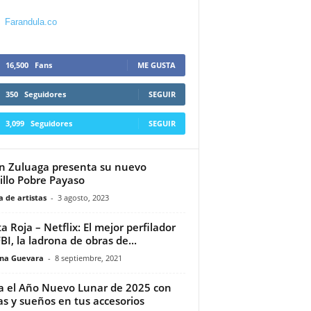
Farandula.co
16,500
Fans
ME GUSTA
350
Seguidores
SEGUIR
3,099
Seguidores
SEGUIR
n Zuluaga presenta su nuevo
illo Pobre Payaso
 de artistas
-
3 agosto, 2023
ta Roja – Netflix: El mejor perfilador
FBI, la ladrona de obras de...
ina Guevara
-
8 septiembre, 2021
ia el Año Nuevo Lunar de 2025 con
s y sueños en tus accesorios