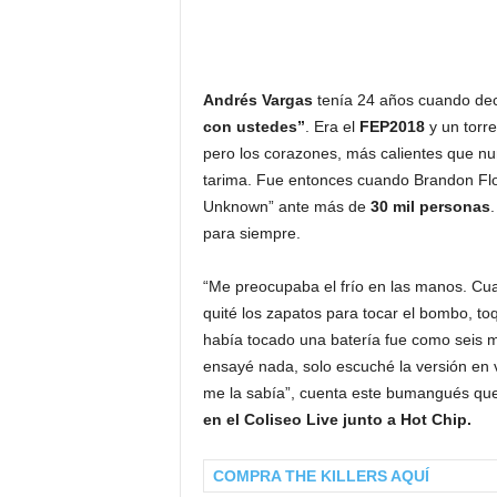
F
a
m
o
s
Andrés Vargas
tenía 24 años cuando deci
o
con ustedes”
. Era el
FEP2018
y un torr
s
pero los corazones, más calientes que nun
tarima. Fue entonces cuando Brandon Flow
Unknown” ante más de
30 mil personas
.
para siempre.
“Me preocupaba el frío en las manos. Cu
quité los zapatos para tocar el bombo, t
había tocado una batería fue como seis me
ensayé nada, solo escuché la versión en 
me la sabía”, cuenta este bumangués qu
en el Coliseo Live junto a Hot Chip.
COMPRA THE KILLERS AQUÍ