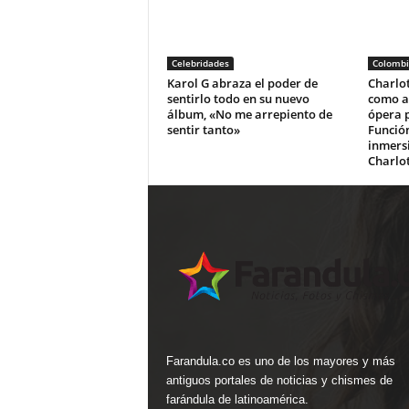
Celebridades
Colombi
Karol G abraza el poder de
Charlo
sentirlo todo en su nuevo
como au
álbum, «No me arrepiento de
ópera 
sentir tanto»
Función
inmers
Charlo
Farandula.co es uno de los mayores y más
antiguos portales de noticias y chismes de
farándula de latinoamérica.