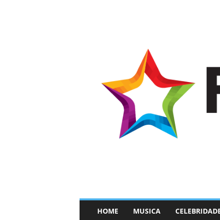
–
HOME
MUSICA
CELEBRIDAD
F