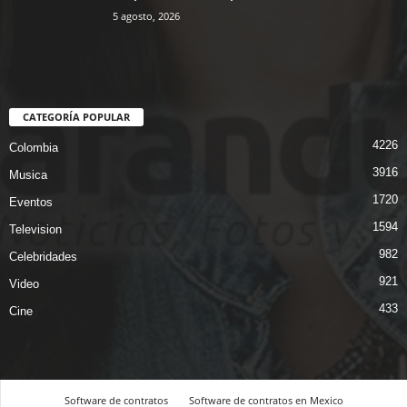
5 agosto, 2026
CATEGORÍA POPULAR
4226
Colombia
3916
Musica
1720
Eventos
1594
Television
982
Celebridades
921
Video
433
Cine
Software de contratos
Software de contratos en Mexico