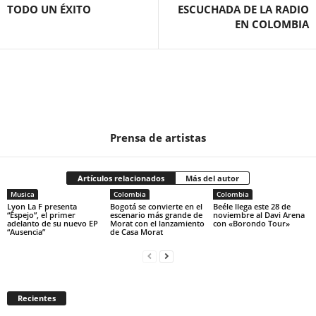
TODO UN ÉXITO
ESCUCHADA DE LA RADIO
EN COLOMBIA
Prensa de artistas
Artículos relacionados
Más del autor
Musica
Colombia
Colombia
Lyon La F presenta
Bogotá se convierte en el
Beéle llega este 28 de
“Espejo”, el primer
escenario más grande de
noviembre al Davi Arena
adelanto de su nuevo EP
Morat con el lanzamiento
con «Borondo Tour»
“Ausencia”
de Casa Morat
Recientes