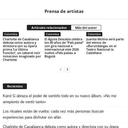
Prensa de artistas
Artículos relacionados
Más del autor
Colombia
Colombia
Colombia
Charlotte de Casabianca
El Águila Descalza celebra
Juanita Molina será parte
debuta como autora y
los 40 años de “País paisa”
del elenco de
directora con su ópera
con gira nacional e
«Burundanga» en el
prima ‘La Última
internacional este 2026
Teatro Nacional la
Función’, un cabaret noir
vuelve «País paisa» a
Castellana
inmersivo imaginado por
Bogotá
Charlotte
Recientes
Karol G abraza el poder de sentirlo todo en su nuevo álbum, «No me
arrepiento de sentir tanto»
Los rituales están de vuelta: cada vez más personas buscan
experiencias para disfrutar sin afán
Charlotte de Casabianca debuta como autora y directora con su ópera