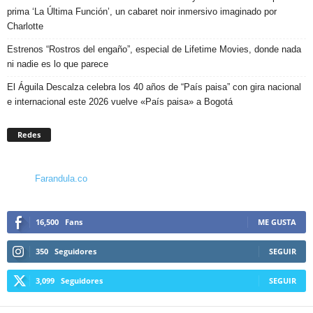
prima ‘La Última Función’, un cabaret noir inmersivo imaginado por
Charlotte
Estrenos “Rostros del engaño”, especial de Lifetime Movies, donde nada
ni nadie es lo que parece
El Águila Descalza celebra los 40 años de “País paisa” con gira nacional
e internacional este 2026 vuelve «País paisa» a Bogotá
Redes
Farandula.co
16,500
Fans
ME GUSTA
350
Seguidores
SEGUIR
3,099
Seguidores
SEGUIR