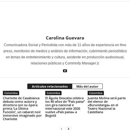
Carolina Guevara
Comunicadora Social y Periodista con más de 11 años de experiencia en free
press, monitoreo de medios y análisis de información, cubrimiento periodístico
en temas de entretenimiento y cultura, asistente en producción audiovisual,
relaciones públicas y Commnity Manager jr.
Artículos relacionados
Más del autor
Colombia
Colombia
Colombia
Charlotte de Casabianca
El Águila Descalza celebra
Juanita Molina será parte
debuta como autora y
los 40 años de “País paisa”
del elenco de
directora con su ópera
con gira nacional e
«Burundanga» en el
prima ‘La Última
internacional este 2026
Teatro Nacional la
Función’, un cabaret noir
vuelve «País paisa» a
Castellana
inmersivo imaginado por
Bogotá
Charlotte