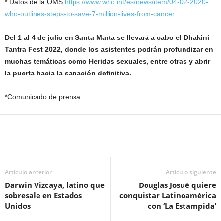
* Datos de la OMS
https://www.who.int/es/news/item/04-02-2020-
who-outlines-steps-to-save-7-million-lives-from-cancer
Del 1 al 4 de julio en Santa Marta se llevará a cabo el Dhakini
Tantra Fest 2022, donde los asistentes podrán profundizar en
muchas temáticas como Heridas sexuales, entre otras y abrir
la puerta hacia la sanación definitiva.
*Comunicado de prensa
Artículo anterior
Artículo siguiente
Darwin Vizcaya, latino que
Douglas Josué quiere
sobresale en Estados
conquistar Latinoamérica
Unidos
con ‘La Estampida’