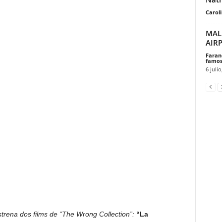
Carol
MAL
AIR
Faran
famos
6 julio
rena dos films de “The Wrong Collection”:
“La