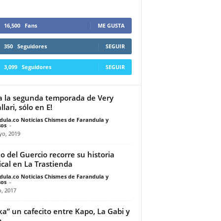
16,500
Fans
ME GUSTA
350
Seguidores
SEGUIR
3,099
Seguidores
SEGUIR
a la segunda temporada de Very
lari, sólo en E!
dula.co Noticias Chismes de Farandula y
os
-
yo, 2019
io del Guercio recorre su historia
cal en La Trastienda
dula.co Noticias Chismes de Farandula y
os
-
o, 2017
a” un cafecito entre Kapo, La Gabi y
h