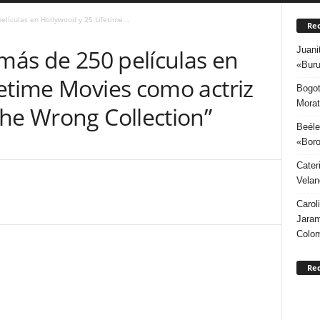
elículas en Hollywood y 25 Lifetime...
Rec
Juani
 más de 250 películas en
«Buru
fetime Movies como actriz
Bogot
Morat
The Wrong Collection”
Beéle
«Boro
Cater
Velan
Carol
Jaram
Colo
Re