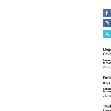
Lleg
Caval
Faran
famos
29 ma
Emil
musi
Faran
famos
2 juni
“Mok
Nat