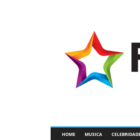
–
HOME
MUSICA
CELEBRIDAD
F