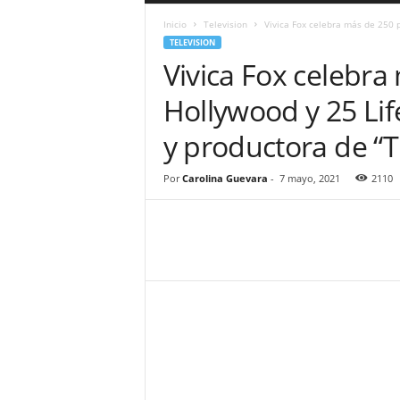
a
Inicio
Television
Vivica Fox celebra más de 250 p
r
TELEVISION
a
Vivica Fox celebra
n
d
Hollywood y 25 Li
u
l
y productora de “
a
.
C
Por
Carolina Guevara
-
7 mayo, 2021
2110
O
N
o
t
i
c
i
a
s
d
e