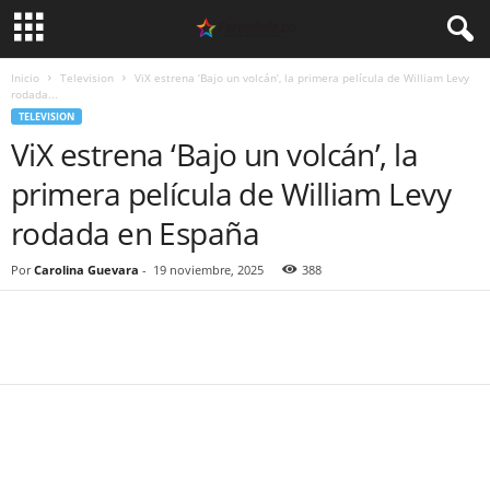
Inicio
Television
ViX estrena ‘Bajo un volcán’, la primera película de William Levy
rodada...
TELEVISION
ViX estrena ‘Bajo un volcán’, la
primera película de William Levy
rodada en España
Por
Carolina Guevara
-
19 noviembre, 2025
388