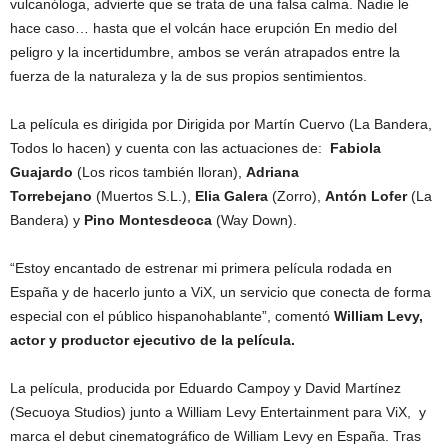
vulcanóloga, advierte que se trata de una falsa calma. Nadie le
hace caso… hasta que el volcán hace erupción En medio del
peligro y la incertidumbre, ambos se verán atrapados entre la
fuerza de la naturaleza y la de sus propios sentimientos.
La película es dirigida por Dirigida por Martín Cuervo (La Bandera,
Todos lo hacen) y cuenta con las actuaciones de:
Fabiola
Guajardo
(Los ricos también lloran),
Adriana
Torrebejano
(Muertos S.L.),
Elia Galera
(Zorro),
Antón Lofer
(La
Bandera) y
Pino Montesdeoca
(Way Down).
“Estoy encantado de estrenar mi primera película rodada en
España y de hacerlo junto a ViX, un servicio que conecta de forma
especial con el público hispanohablante”, comentó
William Levy,
actor y productor ejecutivo de la película.
La película, producida por Eduardo Campoy y David Martínez
(Secuoya Studios) junto a William Levy Entertainment para ViX, y
marca el debut cinematográfico de William Levy en España. Tras