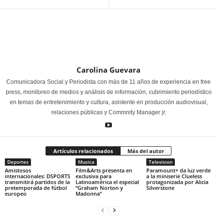
Carolina Guevara
Comunicadora Social y Periodista con más de 11 años de experiencia en free
press, monitoreo de medios y análisis de información, cubrimiento periodístico
en temas de entretenimiento y cultura, asistente en producción audiovisual,
relaciones públicas y Commnity Manager jr.
Artículos relacionados
Más del autor
Deportes
Musica
Television
Amistosos
Film&Arts presenta en
Paramount+ da luz verde
internacionales: DSPORTS
exclusiva para
a la miniserie Clueless
transmitirá partidos de la
Latinoamérica el especial
protagonizada por Alicia
pretemporada de fútbol
“Graham Norton y
Silverstone
europeo
Madonna”