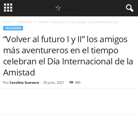
Inicio
Television
“Volver al futuro I y II” los amigos más aventureros en...
TELEVISION
“Volver al futuro I y II” los amigos
más aventureros en el tiempo
celebran el Día Internacional de la
Amistad
Por
Carolina Guevara
-
29 julio, 2021
990