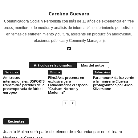
Carolina Guevara
Comunicadora Social y Periodista con más de 11 años de experiencia en free
press, monitoreo de medios y análisis de información, cubrimiento periodístico
en temas de entretenimiento y cultura, asistente en producción audiovisual,
relaciones públicas y Commnity Manager jr.
Artículos relacionados
Más del autor
Deportes
Musica
Television
Amistosos
Film&Arts presenta en
Paramount+ da luz verde
internacionales: DSPORTS
exclusiva para
a la miniserie Clueless
transmitirá partidos de la
Latinoamérica el especial
protagonizada por Alicia
pretemporada de fútbol
“Graham Norton y
Silverstone
europeo
Madonna”
Recientes
Juanita Molina será parte del elenco de «Burundanga» en el Teatro