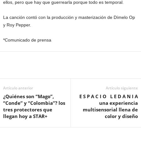
ellos, pero que hay que guerrearla porque todo es temporal.
La canción contó con la producción y masterización de Dímelo Op
y Roy Pepper.
*Comunicado de prensa
Artículo anterior
Artículo siguiente
¿Quiénes son “Mago”,
E S P A C I O L E D A N I A
“Conde” y “Colombia”? los
una experiencia
tres protectores que
multisensorial llena de
llegan hoy a STAR+
color y diseño