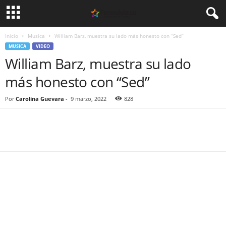
Inicio
Musica
William Barz, muestra su lado más honesto con “Sed”
MUSICA
VIDEO
William Barz, muestra su lado
más honesto con “Sed”
Por
Carolina Guevara
-
9 marzo, 2022
828