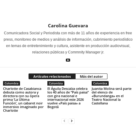
Carolina Guevara
Comunicadora Social y Periodista con más de 11 años de experiencia en free
press, monitoreo de medios y análisis de información, cubrimiento periodístico
en temas de entretenimiento y cultura, asistente en producción audiovisual,
relaciones públicas y Commnity Manager jr.
Artículos relacionados
Más del autor
Colombia
Colombia
Colombia
Charlotte de Casabianca
El Águila Descalza celebra
Juanita Molina será parte
debuta como autora y
los 40 años de “País paisa”
del elenco de
directora con su ópera
con gira nacional e
«Burundanga» en el
prima ‘La Última
internacional este 2026
Teatro Nacional la
Función’, un cabaret noir
vuelve «País paisa» a
Castellana
inmersivo imaginado por
Bogotá
Charlotte