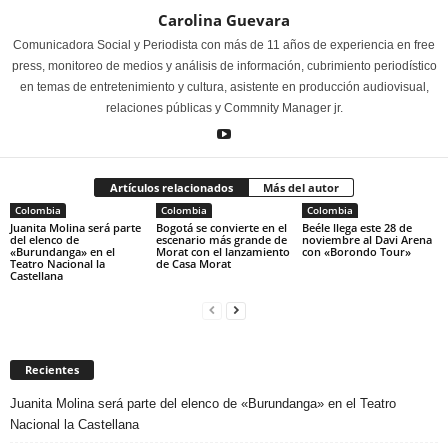
Carolina Guevara
Comunicadora Social y Periodista con más de 11 años de experiencia en free
press, monitoreo de medios y análisis de información, cubrimiento periodístico
en temas de entretenimiento y cultura, asistente en producción audiovisual,
relaciones públicas y Commnity Manager jr.
Artículos relacionados
Más del autor
Colombia
Colombia
Colombia
Juanita Molina será parte
Bogotá se convierte en el
Beéle llega este 28 de
del elenco de
escenario más grande de
noviembre al Davi Arena
«Burundanga» en el
Morat con el lanzamiento
con «Borondo Tour»
Teatro Nacional la
de Casa Morat
Castellana
Recientes
Juanita Molina será parte del elenco de «Burundanga» en el Teatro
Nacional la Castellana