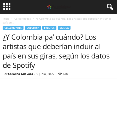
Inicio
Celebridades
¿Y Colombia pa’ cuándo? Los artistas que deberían incluir al
país en...
CELEBRIDADES
COLOMBIA
EVENTOS
MUSICA
¿Y Colombia pa’ cuándo? Los
artistas que deberían incluir al
país en sus giras, según los datos
de Spotify
Por
Carolina Guevara
-
9 junio, 2025
648