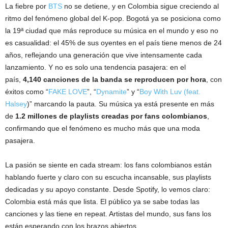
La fiebre por
BTS
no se detiene, y en Colombia sigue creciendo al
ritmo del fenómeno global del K-pop. Bogotá ya se posiciona como
la 19ª ciudad que más reproduce su música en el mundo y eso no
es casualidad: el 45% de sus oyentes en el país tiene menos de 24
años, reflejando una generación que vive intensamente cada
lanzamiento. Y no es solo una tendencia pasajera: en el
país,
4,140 canciones de la banda se reproducen por hora
, con
éxitos como “
FAKE LOVE
”, “
Dynamite
” y “
Boy With Luv (feat.
Halsey
)” marcando la pauta. Su música ya está presente en más
de
1.2 millones de playlists creadas por fans colombianos
,
confirmando que el fenómeno es mucho más que una moda
pasajera.
La pasión se siente en cada stream: los fans colombianos están
hablando fuerte y claro con su escucha incansable, sus playlists
dedicadas y su apoyo constante. Desde Spotify, lo vemos claro:
Colombia está más que lista. El público ya se sabe todas las
canciones y las tiene en repeat. Artistas del mundo, sus fans los
están esperando con los brazos abiertos.