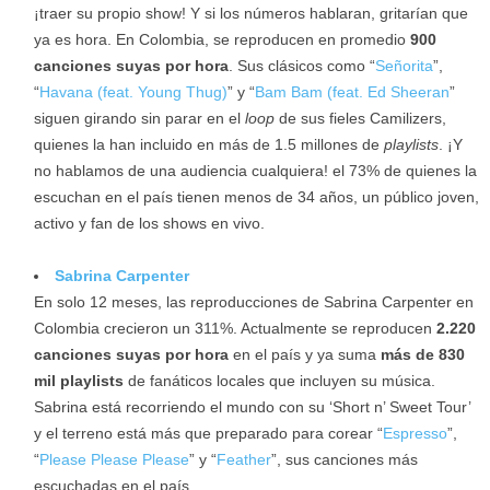
¡traer su propio show! Y si los números hablaran, gritarían que
ya es hora. En Colombia, se reproducen en promedio
900
canciones suyas por hora
. Sus clásicos como “
Señorita
”,
“
Havana (feat. Young Thug)
” y “
Bam Bam (feat. Ed Sheeran
”
siguen girando sin parar en el
loop
de sus fieles Camilizers,
quienes la han incluido en más de 1.5 millones de
playlists
. ¡Y
no hablamos de una audiencia cualquiera! el 73% de quienes la
escuchan en el país tienen menos de 34 años, un público joven,
activo y fan de los shows en vivo.
Sabrina Carpenter
En solo 12 meses, las reproducciones de Sabrina Carpenter en
Colombia crecieron un 311%. Actualmente se reproducen
2.220
canciones suyas por hora
en el país y ya suma
más de 830
mil playlists
de fanáticos locales que incluyen su música.
Sabrina está recorriendo el mundo con su ‘Short n’ Sweet Tour’
y el terreno está más que preparado para corear “
Espresso
”,
“
Please Please Please
” y “
Feather
”, sus canciones más
escuchadas en el país.