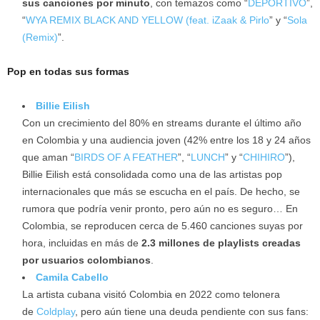
sus canciones por minuto
, con temazos como “
DEPORTIVO
”,
“
WYA REMIX BLACK AND YELLOW (feat. iZaak & Pirlo
” y “
Sola
(Remix)
”.
Pop en todas sus formas
Billie Eilish
Con un crecimiento del 80% en streams durante el último año
en Colombia y una audiencia joven (42% entre los 18 y 24 años
que aman “
BIRDS OF A FEATHER
”, “
LUNCH
” y “
CHIHIRO
”),
Billie Eilish está consolidada como una de las artistas pop
internacionales que más se escucha en el país. De hecho, se
rumora que podría venir pronto, pero aún no es seguro… En
Colombia, se reproducen cerca de 5.460 canciones suyas por
hora, incluidas en más de
2.3 millones de playlists creadas
por usuarios colombianos
.
Camila Cabello
La artista cubana visitó Colombia en 2022 como telonera
de
Coldplay
, pero aún tiene una deuda pendiente con sus fans: