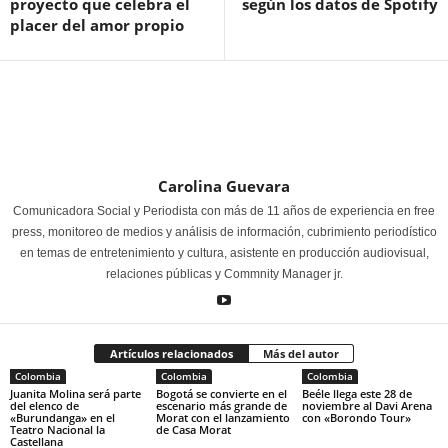
proyecto que celebra el
según los datos de Spotify
placer del amor propio
Carolina Guevara
Comunicadora Social y Periodista con más de 11 años de experiencia en free
press, monitoreo de medios y análisis de información, cubrimiento periodístico
en temas de entretenimiento y cultura, asistente en producción audiovisual,
relaciones públicas y Commnity Manager jr.
Artículos relacionados
Más del autor
Colombia
Colombia
Colombia
Juanita Molina será parte
Bogotá se convierte en el
Beéle llega este 28 de
del elenco de
escenario más grande de
noviembre al Davi Arena
«Burundanga» en el
Morat con el lanzamiento
con «Borondo Tour»
Teatro Nacional la
de Casa Morat
Castellana