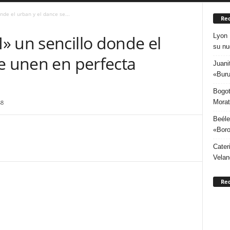
de el urban y el dance se...
Rec
Lyon 
» un sencillo donde el
su nu
e unen en perfecta
Juani
«Buru
Bogot
Morat
88
Beéle
«Boro
Cater
Velan
Re