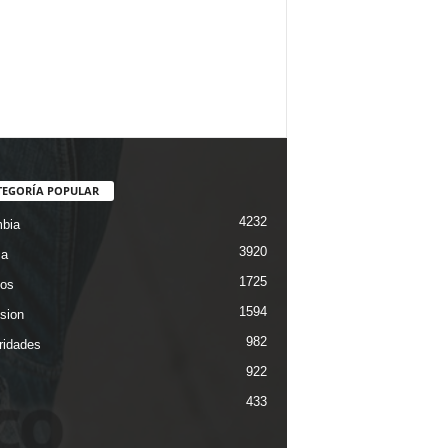
TEGORÍA POPULAR
4232
bia
3920
ca
1725
os
1594
ision
982
ridades
922
433