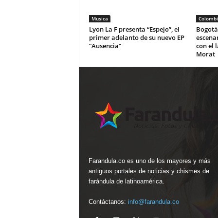
Musica
Colombi
Lyon La F presenta “Espejo”, el
Bogotá 
primer adelanto de su nuevo EP
escena
“Ausencia”
con el 
Morat
Farandula.co es uno de los mayores y más
antiguos portales de noticias y chismes de
farándula de latinoamérica.
Contáctanos:
info@farandula.co