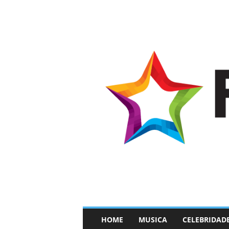
–
HOME
MUSICA
CELEBRIDAD
F