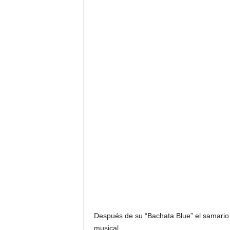
F
a
m
o
s
o
s
Después de su “Bachata Blue” el samario
musical.