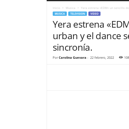
a
Inicio
Musica
Yera estrena «EDM» un sencillo don
r
MUSICA
TELEVISION
VIDEO
a
Yera estrena «EDM
n
d
urban y el dance s
u
l
sincronía.
a
.
C
Por
Carolina Guevara
-
22 febrero, 2022
10
O
N
o
t
i
c
i
a
s
d
e