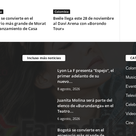
a
Colombia
se convierte en el
Beéle llega este 28 de noviembre
rio más grande de Morat
al Davi Arena con «Borondo
lanzamiento de Casa
Tour»
Incluso más noticias
CA
Colom
Lyon La F presenta “Espejo”, el
primer adelanto de su
Musi
nuevo...
Event
8 agosto, 2026
Telev
Juanita Molina será parte del
Celeb
elenco de «Burundanga» en el
Teatro...
Video
6 agosto, 2026
Cine
Bogotá se convierte en el
escenario más grande de