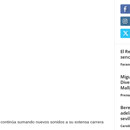
El R
senci
Faran
Migu
Dive
Mall
Prensa
Bere
adel
sevi
 continúa sumando nuevos sonidos a su extensa carrera
Carol