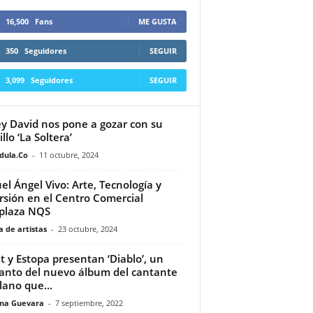
16,500
Fans
ME GUSTA
350
Seguidores
SEGUIR
3,099
Seguidores
SEGUIR
ey David nos pone a gozar con su
llo ‘La Soltera’
dula.Co
-
11 octubre, 2024
el Ángel Vivo: Arte, Tecnología y
rsión en el Centro Comercial
plaza NQS
 de artistas
-
23 octubre, 2024
t y Estopa presentan ‘Diablo’, un
anto del nuevo álbum del cantante
llano que...
ina Guevara
-
7 septiembre, 2022