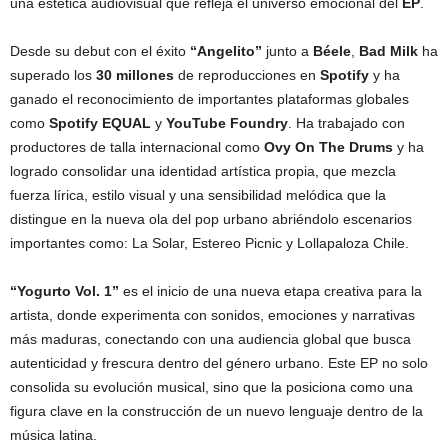
una estética audiovisual que refleja el universo emocional del
EP
.
Desde su debut con el éxito
“Angelito”
junto a
Béele
,
Bad Milk
ha
superado los
30 millones
de reproducciones en
Spotify
y ha
ganado el reconocimiento de importantes plataformas globales
como
Spotify EQUAL
y
YouTube Foundry
. Ha trabajado con
productores de talla internacional como
Ovy On The Drums
y ha
logrado consolidar una identidad artística propia, que mezcla
fuerza lírica, estilo visual y una sensibilidad melódica que la
distingue en la nueva ola del pop urbano abriéndolo escenarios
importantes como: La Solar, Estereo Picnic y Lollapaloza Chile.
“Yogurto Vol. 1”
es el inicio de una nueva etapa creativa para la
artista, donde experimenta con sonidos, emociones y narrativas
más maduras, conectando con una audiencia global que busca
autenticidad y frescura dentro del género urbano. Este EP no solo
consolida su evolución musical, sino que la posiciona como una
figura clave en la construcción de un nuevo lenguaje dentro de la
música latina.