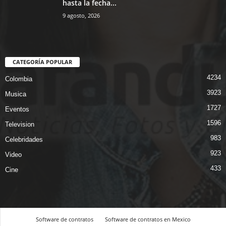
hasta la fecha...
9 agosto, 2026
CATEGORÍA POPULAR
4234
Colombia
3923
Musica
1727
Eventos
1596
Television
983
Celebridades
923
Video
433
Cine
Software de contratos
Software de contratos en Mexico