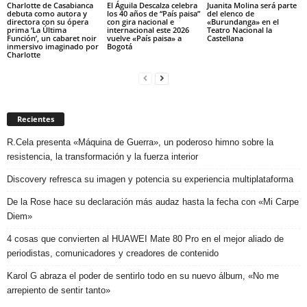
Charlotte de Casabianca
El Águila Descalza celebra
Juanita Molina será parte
debuta como autora y
los 40 años de “País paisa”
del elenco de
directora con su ópera
con gira nacional e
«Burundanga» en el
prima ‘La Última
internacional este 2026
Teatro Nacional la
Función’, un cabaret noir
vuelve «País paisa» a
Castellana
inmersivo imaginado por
Bogotá
Charlotte
Recientes
R.Cela presenta «Máquina de Guerra», un poderoso himno sobre la
resistencia, la transformación y la fuerza interior
Discovery refresca su imagen y potencia su experiencia multiplataforma
De la Rose hace su declaración más audaz hasta la fecha con «Mi Carpe
Diem»
4 cosas que convierten al HUAWEI Mate 80 Pro en el mejor aliado de
periodistas, comunicadores y creadores de contenido
Karol G abraza el poder de sentirlo todo en su nuevo álbum, «No me
arrepiento de sentir tanto»