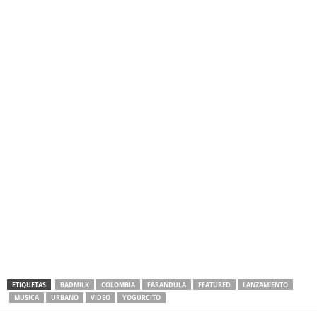
ETIQUETAS
BADMILK
COLOMBIA
FARANDULA
FEATURED
LANZAMIENTO
MUSICA
URBANO
VIDEO
YOGURCITO