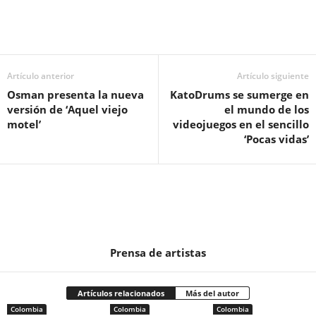
Artículo anterior
Artículo siguiente
Osman presenta la nueva
KatoDrums se sumerge en
versión de ‘Aquel viejo
el mundo de los
motel’
videojuegos en el sencillo
‘Pocas vidas’
Prensa de artistas
Artículos relacionados
Más del autor
Colombia
Colombia
Colombia