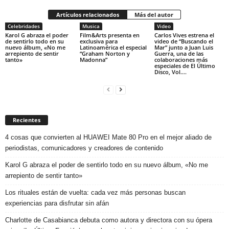
Artículos relacionados
Más del autor
Celebridades
Musica
Video
Karol G abraza el poder
Film&Arts presenta en
Carlos Vives estrena el
de sentirlo todo en su
exclusiva para
video de “Buscando el
nuevo álbum, «No me
Latinoamérica el especial
Mar” junto a Juan Luis
arrepiento de sentir
“Graham Norton y
Guerra, una de las
tanto»
Madonna”
colaboraciones más
especiales de El Último
Disco, Vol....
Recientes
4 cosas que convierten al HUAWEI Mate 80 Pro en el mejor aliado de
periodistas, comunicadores y creadores de contenido
Karol G abraza el poder de sentirlo todo en su nuevo álbum, «No me
arrepiento de sentir tanto»
Los rituales están de vuelta: cada vez más personas buscan
experiencias para disfrutar sin afán
Charlotte de Casabianca debuta como autora y directora con su ópera