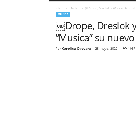
a
Inicio
Musica
￼Drope, Dreslok y Wost te harán b
r
MUSICA
a
￼Drope, Dreslok y
n
d
“Musica” su nuevo 
u
l
a
Por
Carolina Guevara
-
28 mayo, 2022
1037
.
C
O
N
o
t
i
c
i
a
s
d
e