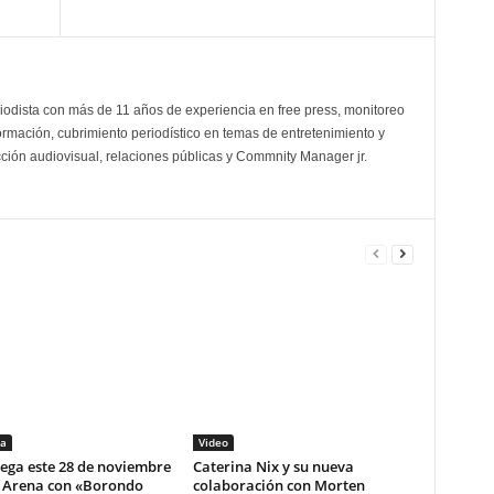
odista con más de 11 años de experiencia en free press, monitoreo
ormación, cubrimiento periodístico en temas de entretenimiento y
cción audiovisual, relaciones públicas y Commnity Manager jr.
a
Video
lega este 28 de noviembre
Caterina Nix y su nueva
i Arena con «Borondo
colaboración con Morten