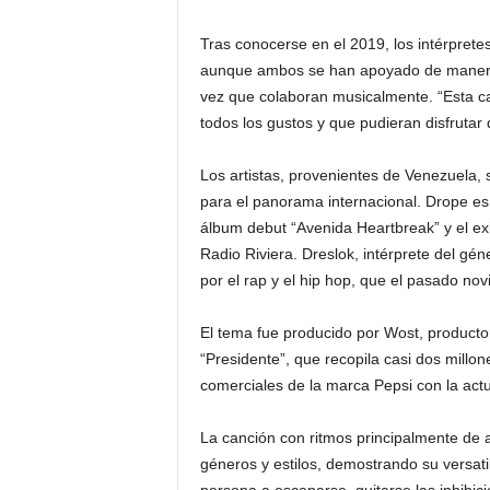
Tras conocerse en el 2019, los intérpret
aunque ambos se han apoyado de manera 
vez que colaboran musicalmente. “Esta ca
todos los gustos y que pudieran disfruta
Los artistas, provenientes de Venezuela,
para el panorama internacional. Drope es
álbum debut “Avenida Heartbreak” y el exi
Radio Riviera. Dreslok, intérprete del gé
por el rap y el hip hop, que el pasado no
El tema fue producido por Wost, producto
“Presidente”, que recopila casi dos millo
comerciales de la marca Pepsi con la act
La canción con ritmos principalmente de a
géneros y estilos, demostrando su versatil