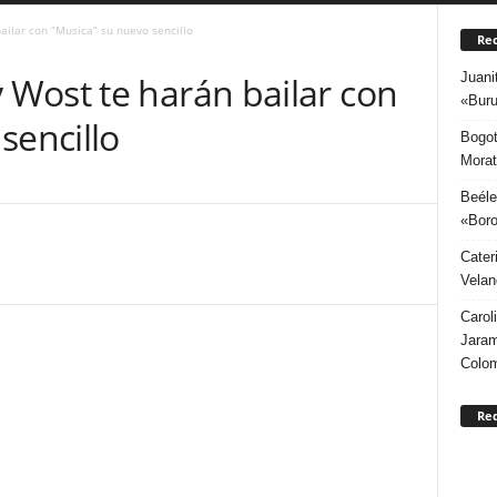
ailar con “Musica” su nuevo sencillo
Rec
Juani
 Wost te harán bailar con
«Buru
sencillo
Bogot
Morat
Beéle
«Boro
Cater
Velan
Carol
Jaram
Colo
Re