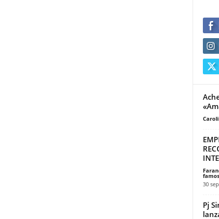
Ache
«Am
Carol
EMP
REC
INT
Faran
famos
30 sep
Pj S
lanz