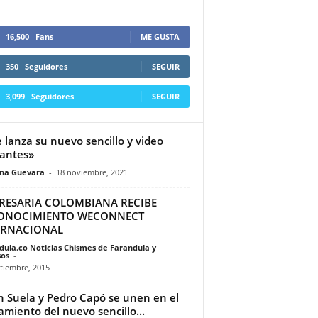
16,500
Fans
ME GUSTA
350
Seguidores
SEGUIR
3,099
Seguidores
SEGUIR
 lanza su nuevo sencillo y video
antes»
ina Guevara
-
18 noviembre, 2021
RESARIA COLOMBIANA RECIBE
ONOCIMIENTO WECONNECT
ERNACIONAL
dula.co Noticias Chismes de Farandula y
os
-
tiembre, 2015
in Suela y Pedro Capó se unen en el
amiento del nuevo sencillo...