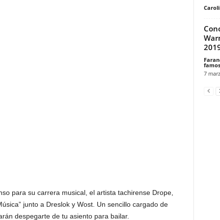
Carol
Cono
Warn
201
Faran
famos
7 marz
o para su carrera musical, el artista tachirense Drope,
Música” junto a Dreslok y Wost. Un sencillo cargado de
rán despegarte de tu asiento para bailar.