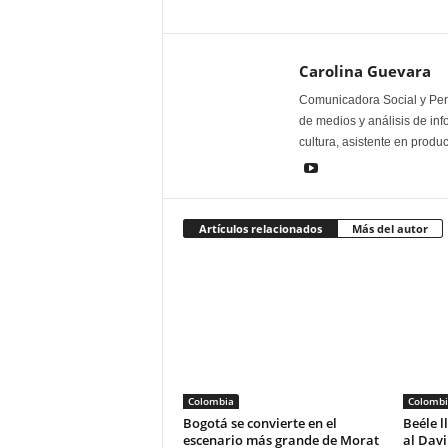
Carolina Guevara
Comunicadora Social y Peri
de medios y análisis de inf
cultura, asistente en produ
Artículos relacionados
Más del autor
Colombia
Colombi
Bogotá se convierte en el
Beéle l
escenario más grande de Morat
al Dav