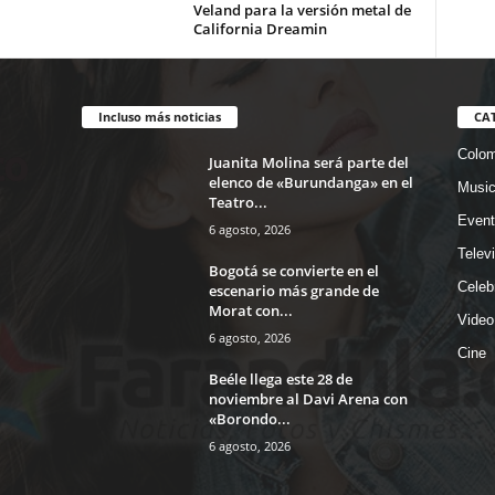
Veland para la versión metal de
California Dreamin
Incluso más noticias
CA
Colom
Juanita Molina será parte del
elenco de «Burundanga» en el
Musi
Teatro...
Event
6 agosto, 2026
Telev
Bogotá se convierte en el
Celeb
escenario más grande de
Morat con...
Video
6 agosto, 2026
Cine
Beéle llega este 28 de
noviembre al Davi Arena con
«Borondo...
6 agosto, 2026