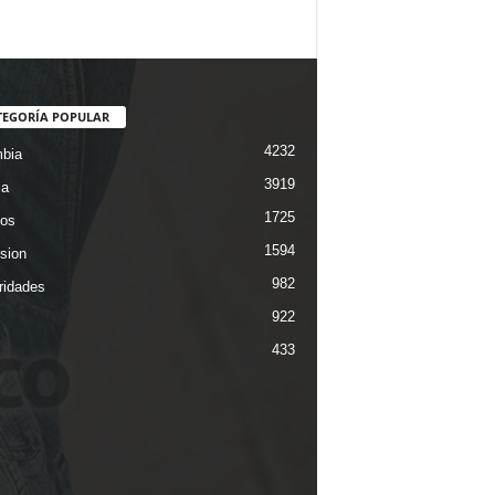
TEGORÍA POPULAR
4232
bia
3919
ca
1725
os
1594
ision
982
ridades
922
433