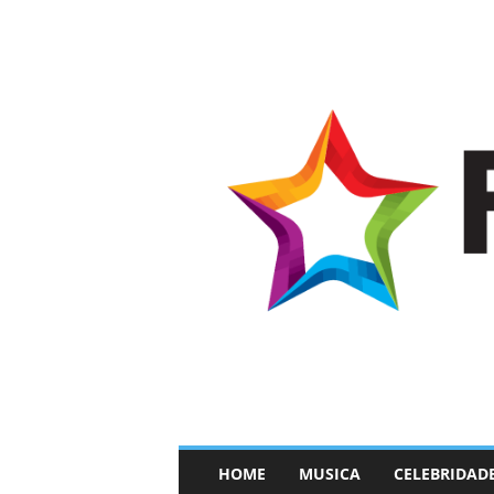
–
HOME
MUSICA
CELEBRIDAD
F