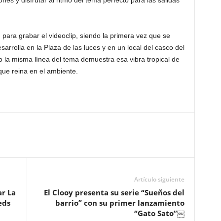
nes y disfrutar al ritmo del tema perfecto para las salidas
 para grabar el videoclip, siendo la primera vez que se
arrolla en la Plaza de las luces y en un local del casco del
o la misma línea del tema demuestra esa vibra tropical de
 que reina en el ambiente.
Artículo siguiente
ar La
El Clooy presenta su serie “Sueños del
eds
barrio” con su primer lanzamiento
“Gato Sato”￼