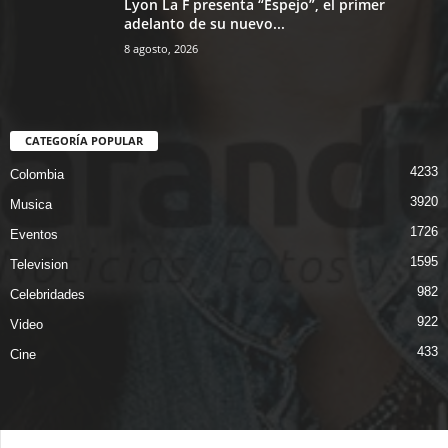
Lyon La F presenta “Espejo”, el primer
adelanto de su nuevo...
8 agosto, 2026
CATEGORÍA POPULAR
4233
Colombia
3920
Musica
1726
Eventos
1595
Television
982
Celebridades
922
Video
433
Cine