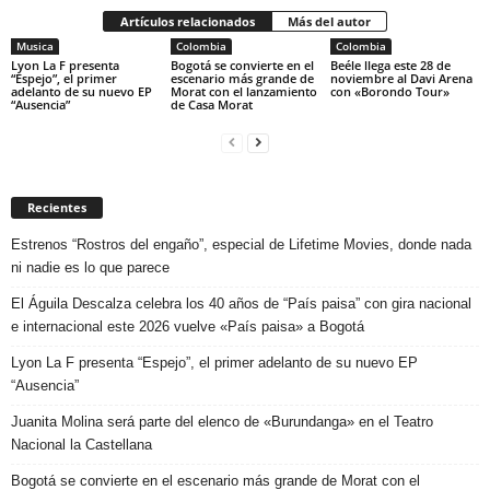
Artículos relacionados
Más del autor
Musica
Colombia
Colombia
Lyon La F presenta
Bogotá se convierte en el
Beéle llega este 28 de
“Espejo”, el primer
escenario más grande de
noviembre al Davi Arena
adelanto de su nuevo EP
Morat con el lanzamiento
con «Borondo Tour»
“Ausencia”
de Casa Morat
Recientes
Estrenos “Rostros del engaño”, especial de Lifetime Movies, donde nada
ni nadie es lo que parece
El Águila Descalza celebra los 40 años de “País paisa” con gira nacional
e internacional este 2026 vuelve «País paisa» a Bogotá
Lyon La F presenta “Espejo”, el primer adelanto de su nuevo EP
“Ausencia”
Juanita Molina será parte del elenco de «Burundanga» en el Teatro
Nacional la Castellana
Bogotá se convierte en el escenario más grande de Morat con el