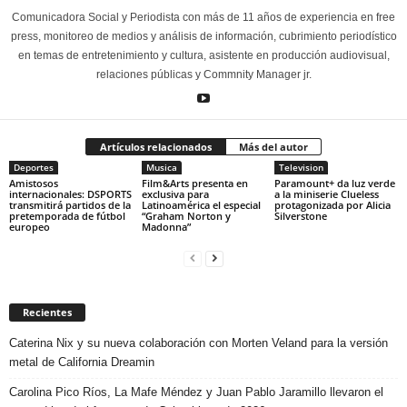
Comunicadora Social y Periodista con más de 11 años de experiencia en free
press, monitoreo de medios y análisis de información, cubrimiento periodístico
en temas de entretenimiento y cultura, asistente en producción audiovisual,
relaciones públicas y Commnity Manager jr.
Artículos relacionados
Más del autor
Deportes
Musica
Television
Amistosos
Film&Arts presenta en
Paramount+ da luz verde
internacionales: DSPORTS
exclusiva para
a la miniserie Clueless
transmitirá partidos de la
Latinoamérica el especial
protagonizada por Alicia
pretemporada de fútbol
“Graham Norton y
Silverstone
europeo
Madonna”
Recientes
Caterina Nix y su nueva colaboración con Morten Veland para la versión
metal de California Dreamin
Carolina Pico Ríos, La Mafe Méndez y Juan Pablo Jaramillo llevaron el