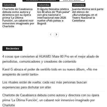
Colombia
Colombia
Colombia
Charlotte de Casabianca
El Águila Descalza celebra
Juanita Molina será parte
debuta como autora y
los 40 años de “País paisa”
del elenco de
directora con su ópera
con gira nacional e
«Burundanga» en el
prima ‘La Última
internacional este 2026
Teatro Nacional la
Función’, un cabaret noir
vuelve «País paisa» a
Castellana
inmersivo imaginado por
Bogotá
Charlotte
Recientes
4 cosas que convierten al HUAWEI Mate 80 Pro en el mejor aliado de
periodistas, comunicadores y creadores de contenido
Karol G abraza el poder de sentirlo todo en su nuevo álbum, «No me
arrepiento de sentir tanto»
Los rituales están de vuelta: cada vez más personas buscan
experiencias para disfrutar sin afán
Charlotte de Casabianca debuta como autora y directora con su ópera
prima ‘La Última Función’, un cabaret noir inmersivo imaginado por
Charlotte