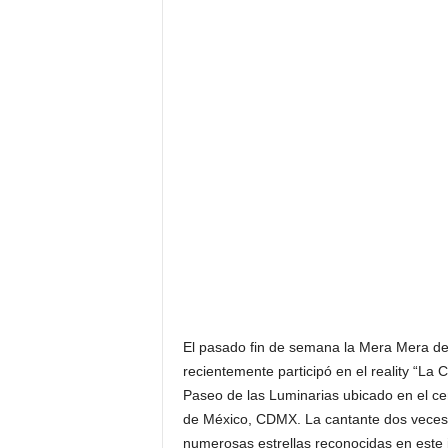
F
a
m
o
s
o
s
El pasado fin de semana la Mera Mera del
recientemente participó en el reality “La
Paseo de las Luminarias ubicado en el cen
de México, CDMX. La cantante dos veces 
numerosas estrellas reconocidas en este 