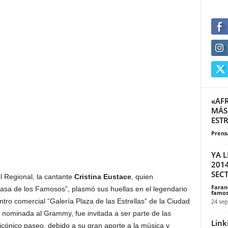
«AF
MÁS
ESTR
Prensa
YA L
2014
SECT
 Regional, la cantante
Cristina Eustace
, quien
Faran
 Casa de los Famosos”, plasmó sus huellas en el legendario
famos
tro comercial “Galería Plaza de las Estrellas” de la Ciudad
24 sep
nominada al Grammy, fue invitada a ser parte de las
Link
icónico paseo, debido a su gran aporte a la música y