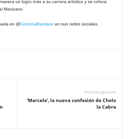
nera un logro más a su carrera artística y se coloca
al Mexicano.
guela en @
CristinaEustace
en sus redes sociales.
Artículo siguiente
‘Marcela’, la nueva confesión de Chelo
en
la Cabra