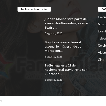
Incluso más noticias
CA
Colom
Juanita Molina será parte del
elenco de «Burundanga» en el
Musi
Teatro...
Event
6 agosto, 2026
Telev
Bogotá se convierte en el
Celeb
escenario más grande de
Morat con...
Video
6 agosto, 2026
Cine
Beéle llega este 28 de
noviembre al Davi Arena con
«Borondo...
6 agosto, 2026
en