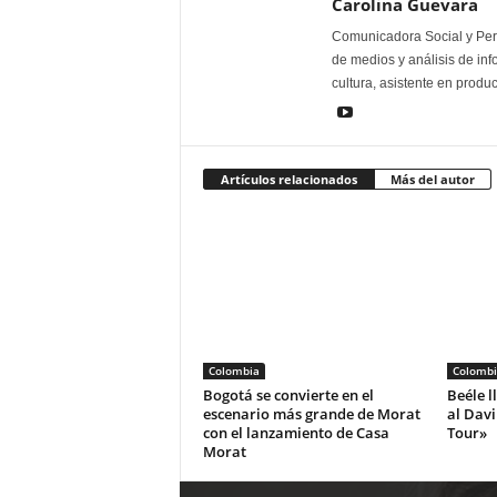
Carolina Guevara
Comunicadora Social y Peri
de medios y análisis de inf
cultura, asistente en produ
Artículos relacionados
Más del autor
Colombia
Colombi
Bogotá se convierte en el
Beéle l
escenario más grande de Morat
al Dav
con el lanzamiento de Casa
Tour»
Morat