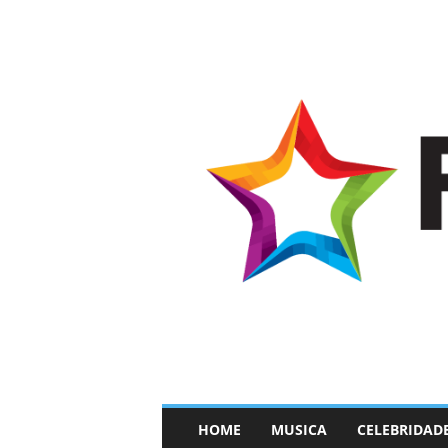
–
HOME
MUSICA
CELEBRIDAD
F