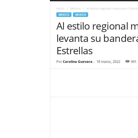
a
Inicio
Mexico
Al estilo regional mexicano Cristin
r
MEXICO
MUSICA
a
Al estilo regional 
n
d
levanta su bandera
u
l
Estrellas
a
.
C
Por
Carolina Guevara
-
18 marzo, 2022
991
O
N
o
t
i
c
i
a
s
d
e