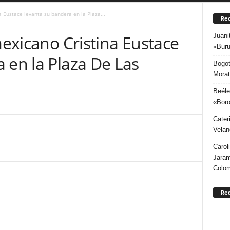
a Eustace levanta su bandera en la Plaza...
Rec
Juani
mexicano Cristina Eustace
«Buru
 en la Plaza De Las
Bogot
Morat
Beéle
«Boro
Cater
Velan
Carol
Jaram
Colo
Re