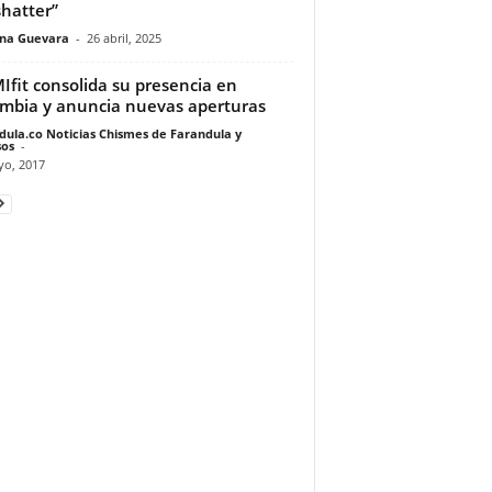
hatter”
ina Guevara
-
26 abril, 2025
fit consolida su presencia en
mbia y anuncia nuevas aperturas
dula.co Noticias Chismes de Farandula y
os
-
yo, 2017