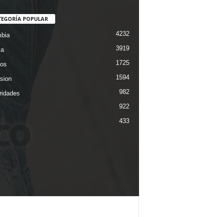
TEGORÍA POPULAR
4232
bia
3919
ca
1725
os
1594
ision
982
ridades
922
433