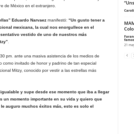
“Uns
re de México en el extranjero.
Carol
rellas” Eduardo Narvaez
manifestó:
“Un gusto tener a
MAMI
ional mexicana, la cual nos enorgullece en el
Colo
resentativo vestido de uno de nuestros más
Faran
famos
tzy”
.
21 ma
:30 pm. ante una masiva asistencia de los medios de
 como invitado de honor y padrino de tan especial
onal Mitzy, conocido por vestir a las estrellas más
nigualable y supe desde ese momento que iba a llegar
es un momento importante en su vida y quiero que
le auguro muchos éxitos más, esto es solo el