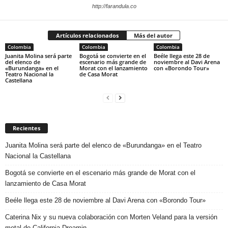
http://farandula.co
Artículos relacionados
Más del autor
Colombia
Colombia
Colombia
Juanita Molina será parte
Bogotá se convierte en el
Beéle llega este 28 de
del elenco de
escenario más grande de
noviembre al Davi Arena
«Burundanga» en el
Morat con el lanzamiento
con «Borondo Tour»
Teatro Nacional la
de Casa Morat
Castellana
Recientes
Juanita Molina será parte del elenco de «Burundanga» en el Teatro
Nacional la Castellana
Bogotá se convierte en el escenario más grande de Morat con el
lanzamiento de Casa Morat
Beéle llega este 28 de noviembre al Davi Arena con «Borondo Tour»
Caterina Nix y su nueva colaboración con Morten Veland para la versión
metal de California Dreamin