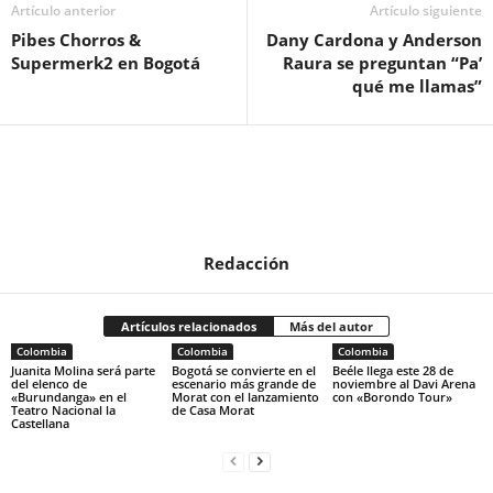
Artículo anterior
Artículo siguiente
Pibes Chorros &
Dany Cardona y Anderson
Supermerk2 en Bogotá
Raura se preguntan “Pa’
qué me llamas”
Redacción
Artículos relacionados
Más del autor
Colombia
Colombia
Colombia
Juanita Molina será parte
Bogotá se convierte en el
Beéle llega este 28 de
del elenco de
escenario más grande de
noviembre al Davi Arena
«Burundanga» en el
Morat con el lanzamiento
con «Borondo Tour»
Teatro Nacional la
de Casa Morat
Castellana