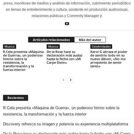
press, monitoreo de medios y análisis de información, cubrimiento periodístico
en temas de entretenimiento y cultura, asistente en producción audiovisual,
relaciones públicas y Commnity Manager jr.
Artículos relacionados
Más del autor
Musica
Musica
Celebridades
R.Cela presenta «Máquina
De la Rose hace su
Karol G abraza el poder
de Guerra», un poderoso
declaración más audaz
de sentirlo todo en su
himno sobre la
hasta la fecha con «Mi
nuevo álbum, «No me
resistencia, la
Carpe Diem»
arrepiento de sentir
transformación y la
tanto»
fuerza interior
Recientes
R.Cela presenta «Máquina de Guerra», un poderoso himno sobre la
resistencia, la transformación y la fuerza interior
Discovery refresca su imagen y potencia su experiencia multiplataforma
De la Rose hace su declaración más audaz hasta la fecha con «Mi Carpe