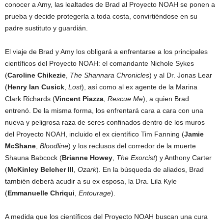
conocer a Amy, las lealtades de Brad al Proyecto NOAH se ponen a
prueba y decide protegerla a toda costa, convirtiéndose en su
padre sustituto y guardián.
El viaje de Brad y Amy los obligará a enfrentarse a los principales
científicos del Proyecto NOAH: el comandante Nichole Sykes
(
Caroline Chikezie
,
The Shannara Chronicles
) y al Dr. Jonas Lear
(
Henry Ian Cusick
,
Lost
), así como al ex agente de la Marina
Clark Richards (
Vincent Piazza
,
Rescue Me
), a quien Brad
entrenó. De la misma forma, los enfrentará cara a cara con una
nueva y peligrosa raza de seres confinados dentro de los muros
del Proyecto NOAH, incluido el ex científico Tim Fanning (
Jamie
McShane
,
Bloodline
) y los reclusos del corredor de la muerte
Shauna Babcock (
Brianne Howey
,
The Exorcist
) y Anthony Carter
(
McKinley Belcher III
,
Ozark
). En la búsqueda de aliados, Brad
también deberá acudir a su ex esposa, la Dra. Lila Kyle
(
Emmanuelle Chriqui
,
Entourage
).
A medida que los científicos del Proyecto NOAH buscan una cura