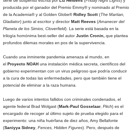
serie de suspenso escrita por
Liz Heldens
(
Friday Night Lights
) y
producida por el ganador del Premio Emmy® y nominado al Premio
de la Academia® y al Golden Globe®
Ridley Scott
(
The Martian,
Gladiator
) junto al escritor y director
Matt Reeves
(
Amanecer del
Planeta de los Simios, Cloverfield
). La serie está basada en la
trilogía homónima best-seller del autor
Justin Cronin,
que plantea
profundos dilemas morales en pos de la supervivencia.
Cuando una inminente pandemia amenaza al mundo,
en
el
Proyecto NOAH
una instalación médica secreta, científicos del
gobierno experimentan con un virus peligroso que podría conducir
a la cura de todas las enfermedades, pero que también tiene el
potencial de eliminar a la raza humana.
Luego de varios intentos fallidos con criminales condenados, el
agente federal Brad Wolgast (
Mark-Paul Gosselaar
,
Pitch
) es el
encargado de recoger al último sujeto de prueba elegido para el
experimento: una niña huérfana de diez años, Amy Bellafonte
(
Saniyya Sidney
,
Fences, Hidden Figures
). Pero, después de