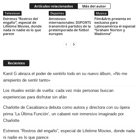
Artículos relacionados
Más del autor
Television
Deportes
Musica
Estrenos “Rostros del
Amistosos
Film&Arts presenta en
engaño”, especial de
internacionales: DSPORTS
exclusiva para
Lifetime Movies, donde
transmitirá partidos de la
Latinoamérica el especial
nada ni nadie es lo que
pretemporada de fútbol
“Graham Norton y
parece
europeo
Madonna”
Recientes
Karol G abraza el poder de sentirlo todo en su nuevo álbum, «No me
arrepiento de sentir tanto»
Los rituales están de vuelta: cada vez más personas buscan
experiencias para disfrutar sin afán
Charlotte de Casabianca debuta como autora y directora con su ópera
prima ‘La Última Función’, un cabaret noir inmersivo imaginado por
Charlotte
Estrenos “Rostros del engaño”, especial de Lifetime Movies, donde nada
ni nadie es lo que parece