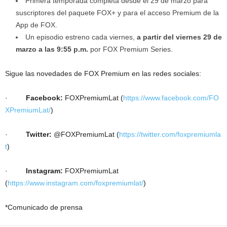
Primera temporada completa desde el 29 de marzo para
suscriptores del paquete FOX+ y para el acceso Premium de la
App de FOX.
Un episodio estreno cada viernes,
a partir del viernes 29 de
marzo a las 9:55 p.m.
por FOX Premium Series.
Sigue las novedades de FOX Premium en las redes sociales:
·
Facebook:
FOXPremiumLat (
https://www.facebook.com/FO
XPremiumLat/
)
·
Twitter:
@FOXPremiumLat (
https://twitter.com/foxpremiumla
t
)
·
Instagram:
FOXPremiumLat
(
https://www.instagram.com/foxpremiumlat/
)
*Comunicado de prensa