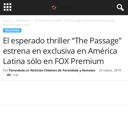
Inicio
Television
El esperado thriller “The Passage” estrena en exclusiva en
América Latina sólo...
TELEVISION
El esperado thriller “The Passage”
estrena en exclusiva en América
Latina sólo en FOX Premium
Por
Farandula.co Noticias Chismes de Farandula y famosos
-
25 marzo, 2019
1141