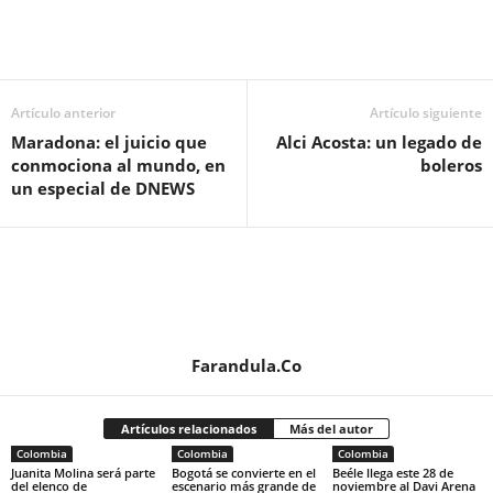
Artículo anterior
Artículo siguiente
Maradona: el juicio que
Alci Acosta: un legado de
conmociona al mundo, en
boleros
un especial de DNEWS
Farandula.Co
Artículos relacionados
Más del autor
Colombia
Colombia
Colombia
Juanita Molina será parte
Bogotá se convierte en el
Beéle llega este 28 de
del elenco de
escenario más grande de
noviembre al Davi Arena