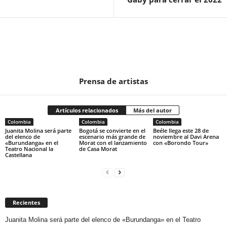
Prensa de artistas
Artículos relacionados
Más del autor
Colombia
Colombia
Colombia
Juanita Molina será parte
Bogotá se convierte en el
Beéle llega este 28 de
del elenco de
escenario más grande de
noviembre al Davi Arena
«Burundanga» en el
Morat con el lanzamiento
con «Borondo Tour»
Teatro Nacional la
de Casa Morat
Castellana
Recientes
Juanita Molina será parte del elenco de «Burundanga» en el Teatro