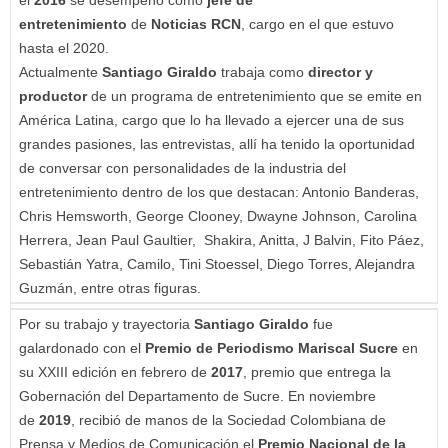
el
2016
se desempeñó como
jefe de
entretenimiento
de
Noticias RCN
, cargo en el que estuvo
hasta el 2020.
Actualmente
Santiago Giraldo
trabaja como
director y
productor
de un programa de entretenimiento que se emite en
América Latina, cargo que lo ha llevado a ejercer una de sus
grandes pasiones, las entrevistas, allí ha tenido la oportunidad
de conversar con personalidades de la industria del
entretenimiento dentro de los que destacan: Antonio Banderas,
Chris Hemsworth, George Clooney, Dwayne Johnson, Carolina
Herrera, Jean Paul Gaultier, Shakira, Anitta, J Balvin, Fito Páez,
Sebastián Yatra, Camilo, Tini Stoessel, Diego Torres, Alejandra
Guzmán, entre otras figuras.
Por su trabajo y trayectoria
Santiago Giraldo
fue
galardonado con el
Premio de Periodismo
Mariscal Sucre
en
su XXIII edición en febrero de
2017
, premio que entrega la
Gobernación del Departamento de Sucre. En noviembre
de
2019
, recibió de manos de la Sociedad Colombiana de
Prensa y Medios de Comunicación el
Premio Nacional de la