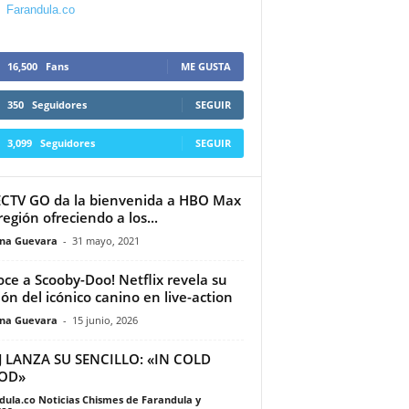
Farandula.co
16,500
Fans
ME GUSTA
350
Seguidores
SEGUIR
3,099
Seguidores
SEGUIR
CTV GO da la bienvenida a HBO Max
región ofreciendo a los...
ina Guevara
-
31 mayo, 2021
ce a Scooby-Doo! Netflix revela su
ión del icónico canino en live-action
ina Guevara
-
15 junio, 2026
J LANZA SU SENCILLO: «IN COLD
OD»
dula.co Noticias Chismes de Farandula y