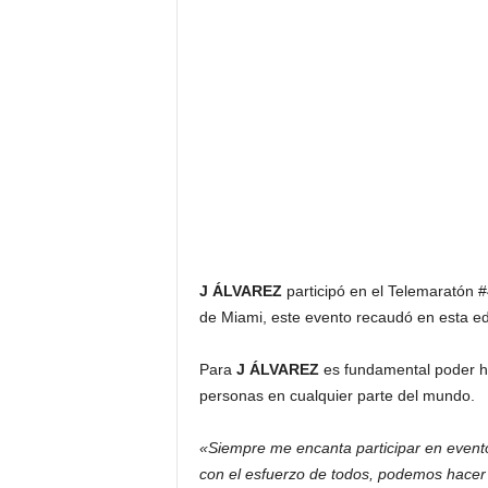
F
a
m
o
s
o
s
J ÁLVAREZ
participó en el Telemaratón #
de Miami, este evento recaudó en esta ed
Para
J ÁLVAREZ
es fundamental poder ha
personas en cualquier parte del mundo.
«Siempre me encanta participar en event
con el esfuerzo de todos, podemos hacer 