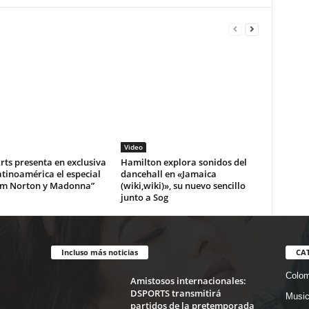
Video
ts presenta en exclusiva
Hamilton explora sonidos del
tinoamérica el especial
dancehall en «Jamaica
m Norton y Madonna”
(wiki,wiki)», su nuevo sencillo
junto a Sog
Incluso más noticias
CA
Colom
Amistosos internacionales:
DSPORTS transmitirá
Musi
partidos de la pretemporada