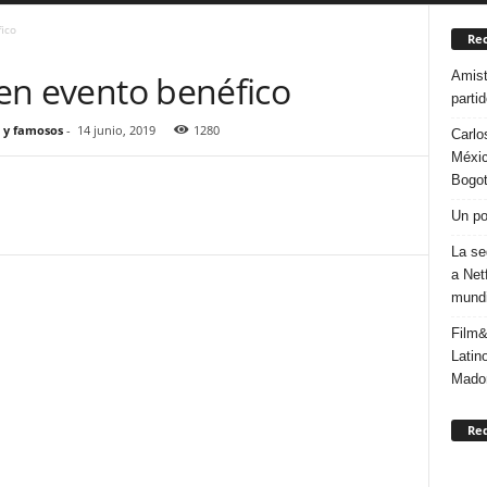
fico
Rec
Amist
a en evento benéfico
parti
 y famosos
-
14 junio, 2019
1280
Carlo
Méxic
Bogo
Un po
La se
a Net
mundi
Film&
Latin
Mado
Re