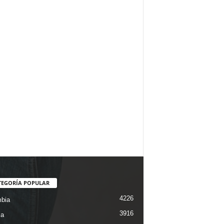
TEGORÍA POPULAR
4226
bia
3916
ca