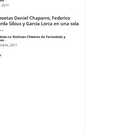
os
-
, 2017
poetas Daniel Chaparro, Federico
rda Sibius y García Lorca en una sola
..
dula.co Noticias Chismes de Farandula y
os
-
embre, 2017