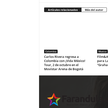
Artículos relacionados
Más del autor
Colombia
Musica
Carlos Rivera regresa a
Film&Ar
Colombia con ¡Vida México!
para La
Tour, 2 de octubre en el
“Graha
Movistar Arena de Bogotá