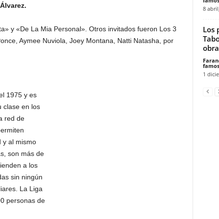
famos
Álvarez.
8 abril
Los 
uita» y «De La Mia Personal». Otros invitados fueron Los 3
Tabo
Ponce, Aymee Nuviola, Joey Montana, Natti Natasha, por
obra.
Faran
famos
1 dici
el 1975 y es
 clase en los
a red de
permiten
d y al mismo
ás, son más de
ienden a los
das sin ningún
liares. La Liga
00 personas de