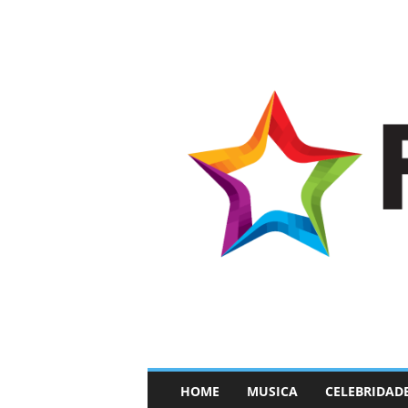
–
HOME
MUSICA
CELEBRIDAD
F