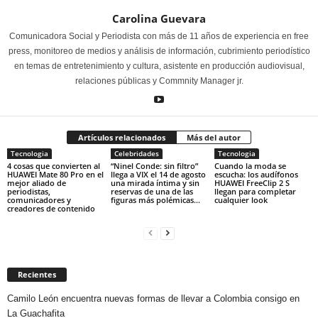
Carolina Guevara
Comunicadora Social y Periodista con más de 11 años de experiencia en free
press, monitoreo de medios y análisis de información, cubrimiento periodístico
en temas de entretenimiento y cultura, asistente en producción audiovisual,
relaciones públicas y Commnity Manager jr.
Artículos relacionados
Más del autor
Tecnologia
Celebridades
Tecnologia
4 cosas que convierten al
“Ninel Conde: sin filtro”
Cuando la moda se
HUAWEI Mate 80 Pro en el
llega a VIX el 14 de agosto
escucha: los audífonos
mejor aliado de
una mirada íntima y sin
HUAWEI FreeClip 2 S
periodistas,
reservas de una de las
llegan para completar
comunicadores y
figuras más polémicas...
cualquier look
creadores de contenido
Recientes
Camilo León encuentra nuevas formas de llevar a Colombia consigo en
La Guachafita