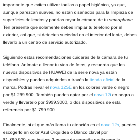
importante que evites utilizar toallas o papel higiénico, ya que,
aunque parezcan suaves, no están diseñados para la limpieza de
superficies delicadas y podrías rayar la cámara de tu
smartphone
.
Ten presente que solamente debes limpiar tu teléfono por el
exterior, así que, si detectas suciedad en el interior del lente, debes
llevarlo a un centro de servicio autorizado.
Siguiendo estas recomendaciones cuidarás de la cámara de tu
teléfono. Anímate a llenar tu vida de fotos, y recuerda que los
nuevos dispositivos de HUAWEI de la serie nova ya están
disponibles y puedes adquirirlos a través la
tienda oficial
de la
marca. Podrás llevar el
nova 12SE
en los colores verde o negro
por $1.299.900. También puedes optar por el
nova 12i
en negro o
verde y llevártelo por $999.9000, o dos dispositivos de esta
referencia por $1.799.900.
Finalmente, si el que más llama tu atención es el
nova 12s
, puedes
escogerlo en color Azul Orquídea o Blanco clavel por
$1.899.900, que incluye 3 meses de garantía gratis para la