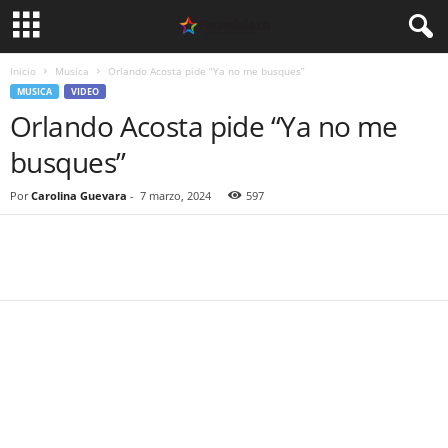
Inicio
Musica
Orlando Acosta pide “Ya no me busques”
MUSICA
VIDEO
Orlando Acosta pide “Ya no me
busques”
Por
Carolina Guevara
-
7 marzo, 2024
597