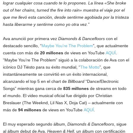
lograr cualquier cosa cuando te lo propones. La línea «She broke
out of her chains, turned the fire into rain» muestra el viaje por el
que me llevó esta canción, desde sentirme agobiada por la tristeza
hasta liberarme y sentirme como yo otra vez.”
Ava anunció por primera vez
Diamonds & Dancefloors
con el
destacado sencillo, “
Maybe You’re The Problem
”, que actualmente
cuenta con más de
20 millones
de views en YouTube
AQUÍ
.
“Maybe You’re The Problem” siguió a la colaboración de Ava con el
icónico DJ Tiësto para su éxito mundial, “
The Motto
”, que
instantáneamente se convirtió en un éxito internacional,
alcanzando el top 5 en el chart de
Billboard
“Dance/Electronic
Songs” mientras gana cerca de
835 millones
de streams en todo
el mundo. El video musical oficial fue dirigido por Christian
Breslauer (The Weeknd, Lil Nas X, Doja Cat) – actualmente con
más de
94 millones
de views en YouTube
AQUÍ
.
El muy esperado segundo álbum,
Diamonds & Dancefloors
, sigue
al álbum debut de Ava,
Heaven & Hell
, un álbum con certificación