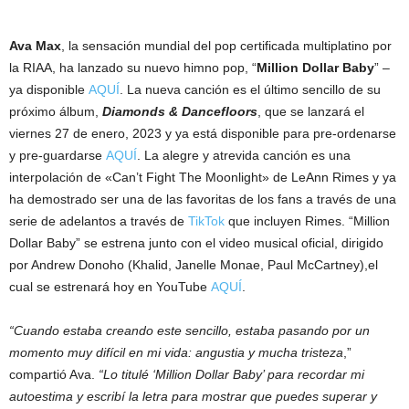
Ava Max
, la sensación mundial del pop certificada multiplatino por
la RIAA, ha lanzado su nuevo himno pop, “
Million Dollar Baby
” –
ya disponible
AQUÍ
. La nueva canción es el último sencillo de su
próximo álbum,
Diamonds & Dancefloors
, que se lanzará el
viernes 27 de enero, 2023 y ya está disponible para pre-ordenarse
y pre-guardarse
AQUÍ
. La alegre y atrevida canción es una
interpolación de «Can’t Fight The Moonlight» de LeAnn Rimes y ya
ha demostrado ser una de las favoritas de los fans a través de una
serie de adelantos a través de
TikTok
que incluyen Rimes. “Million
Dollar Baby” se estrena junto con el video musical oficial, dirigido
por Andrew Donoho (Khalid, Janelle Monae, Paul McCartney),el
cual se estrenará hoy en YouTube
AQUÍ
.
“Cuando estaba creando este sencillo, estaba pasando por un
momento muy difícil en mi vida: angustia y mucha tristeza
,”
compartió Ava.
“Lo titulé ‘Million Dollar Baby’ para recordar mi
autoestima y escribí la letra para mostrar que puedes superar y