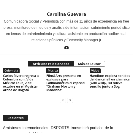
Carolina Guevara
Comunicadora Social y Periodista con más de 11 años de experiencia en free
press, monitoreo de medios y análisis de información, cubrimiento periodístico
en temas de entretenimiento y cultura, asistente en producción audiovisual,
relaciones públicas y Commnity Manager jr.
Artículos relacionados
Más del autor
Colombia
Musica
Video
Carlos Rivera regresa a
Film&Arts presenta en
Hamilton explora sonidos
Colombia con ¡Vida
exclusiva para
del dancehall en «Jamaica
México! Tour, 2 de
Latinoamérica el especial
(wiki,wiki)», su nuevo
octubre en el Movistar
“Graham Norton y
sencillo junto a Sog
Arena de Bogotá
Madonna”
Recientes
Amistosos internacionales: DSPORTS transmitirá partidos de la