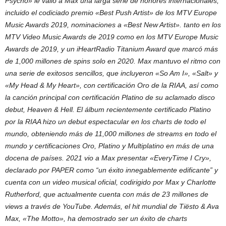
Psycho» le valió a Max una larga serie de honores internacionales,
incluido el codiciado premio «Best Push Artist» de los MTV Europe
Music Awards 2019, nominaciones a «Best New Artist». tanto en los
MTV Video Music Awards de 2019 como en los MTV Europe Music
Awards de 2019, y un iHeartRadio Titanium Award que marcó más
de 1,000 millones de spins solo en 2020. Max mantuvo el ritmo con
una serie de exitosos sencillos, que incluyeron «So Am I», «Salt» y
«My Head & My Heart», con certificación Oro de la RIAA, así como
la canción principal con certificación Platino de su aclamado disco
debut, Heaven & Hell. El álbum recientemente certificado Platino
por la RIAA hizo un debut espectacular en los charts de todo el
mundo, obteniendo más de 11,000 millones de streams en todo el
mundo y certificaciones Oro, Platino y Multiplatino en más de una
docena de países. 2021 vio a Max presentar «EveryTime I Cry»,
declarado por PAPER como “un éxito innegablemente edificante” y
cuenta con un video musical oficial, codirigido por Max y Charlotte
Rutherford, que actualmente cuenta con más de 23 millones de
views a través de YouTube. Además, el hit mundial de Tiësto & Ava
Max, «The Motto», ha demostrado ser un éxito de charts