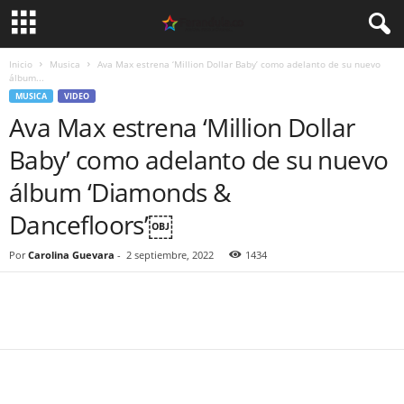
Inicio
Musica
Ava Max estrena ‘Million Dollar Baby’ como adelanto de su nuevo
álbum...
MUSICA
VIDEO
Ava Max estrena ‘Million Dollar
Baby’ como adelanto de su nuevo
álbum ‘Diamonds &
Dancefloors’￼
Por
Carolina Guevara
-
2 septiembre, 2022
1434