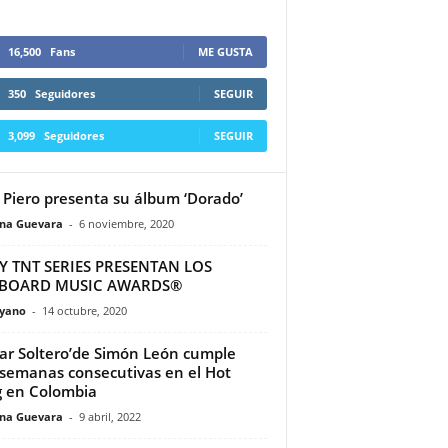
16,500
Fans
ME GUSTA
350
Seguidores
SEGUIR
3,099
Seguidores
SEGUIR
 Piero presenta su álbum ‘Dorado’
ina Guevara
-
6 noviembre, 2020
Y TNT SERIES PRESENTAN LOS
LBOARD MUSIC AWARDS®
yano
-
14 octubre, 2020
ar Soltero’de Simón León cumple
 semanas consecutivas en el Hot
 en Colombia
ina Guevara
-
9 abril, 2022