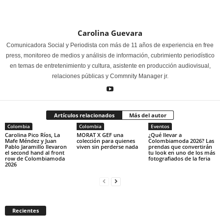
Carolina Guevara
Comunicadora Social y Periodista con más de 11 años de experiencia en free
press, monitoreo de medios y análisis de información, cubrimiento periodístico
en temas de entretenimiento y cultura, asistente en producción audiovisual,
relaciones públicas y Commnity Manager jr.
Artículos relacionados
Más del autor
Colombia
Colombia
Eventos
Carolina Pico Ríos, La
MORAT X GEF una
¿Qué llevar a
Mafe Méndez y Juan
colección para quienes
Colombiamoda 2026? Las
Pablo Jaramillo llevaron
viven sin perderse nada
prendas que convertirán
el second hand al front
tu look en uno de los más
row de Colombiamoda
fotografiados de la feria
2026
Recientes