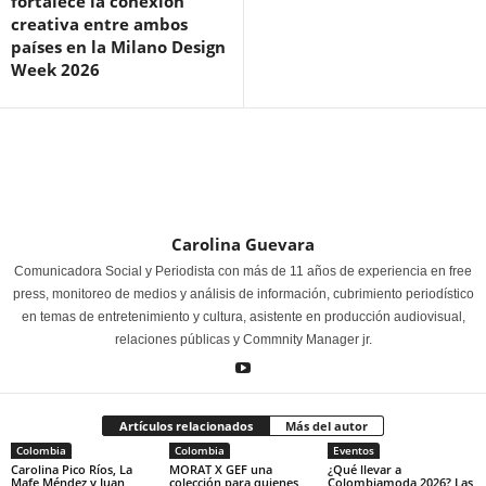
fortalece la conexión
creativa entre ambos
países en la Milano Design
Week 2026
Carolina Guevara
Comunicadora Social y Periodista con más de 11 años de experiencia en free
press, monitoreo de medios y análisis de información, cubrimiento periodístico
en temas de entretenimiento y cultura, asistente en producción audiovisual,
relaciones públicas y Commnity Manager jr.
Artículos relacionados
Más del autor
Colombia
Colombia
Eventos
Carolina Pico Ríos, La
MORAT X GEF una
¿Qué llevar a
Mafe Méndez y Juan
colección para quienes
Colombiamoda 2026? Las