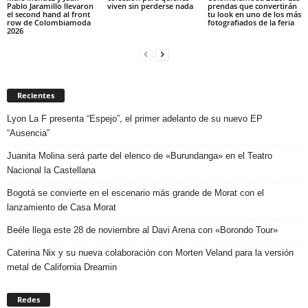
Pablo Jaramillo llevaron
viven sin perderse nada
prendas que convertirán
el second hand al front
tu look en uno de los más
row de Colombiamoda
fotografiados de la feria
2026
Recientes
Lyon La F presenta “Espejo”, el primer adelanto de su nuevo EP
“Ausencia”
Juanita Molina será parte del elenco de «Burundanga» en el Teatro
Nacional la Castellana
Bogotá se convierte en el escenario más grande de Morat con el
lanzamiento de Casa Morat
Beéle llega este 28 de noviembre al Davi Arena con «Borondo Tour»
Caterina Nix y su nueva colaboración con Morten Veland para la versión
metal de California Dreamin
Redes