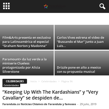
su nuevo álbum, «No me arrepiento de
sentir tanto»
ARGENTINA
CELEBRIDADES
CINE
COLOMBIA
DEPORTES
ESPAÑA
Carolina Guevara
-
8 agosto, 2026
FASHION
MEXICO
MODA
MUSICA
PERU
SIN CATEGORÍA
TEATRO
TECNOLOGIA
TELEVISION
USA
VIDEO
Film&Arts presenta en exclusiva
Carlos Vives estrena el video de
para Latinoamérica el especial
“Buscando el Mar” junto a Juan
“Graham Norton y Madonna”
Luis...
Paramount+ da luz verde a la
miniserie Clueless
protagonizada por Alicia
Drizzle pone en alto a mexico
Silverstone
con su propuesta musical
CELEBRIDADES
Inicio
Celebridades
Página 96
Celebridades
“Keeping Up With The Kardashians” y “Very
Cavallary” se despiden de...
Farandula.co Noticias Chismes de Farandula y famosos
-
29 julio, 2019