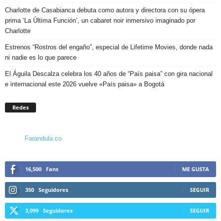
Charlotte de Casabianca debuta como autora y directora con su ópera
prima ‘La Última Función’, un cabaret noir inmersivo imaginado por
Charlotte
Estrenos “Rostros del engaño”, especial de Lifetime Movies, donde nada
ni nadie es lo que parece
El Águila Descalza celebra los 40 años de “País paisa” con gira nacional
e internacional este 2026 vuelve «País paisa» a Bogotá
Redes
Farandula.co
16,500
Fans
ME GUSTA
350
Seguidores
SEGUIR
3,099
Seguidores
SEGUIR