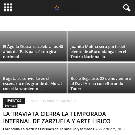
Última Función’, un cabaret noir
inmersivo...
EVENTOS
Carolina Guevara
-
8 agosto, 2026
El Águila Descalza celebra los 40
Juanita Molina será parte del
años de “País paisa” con gira
elenco de «Burundanga» en el
nacional...
Teatro Nacional la...
Bogotá se convierte en el
Beéle llega este 28 de noviembre
escenario más grande de Morat
al Davi Arena con «Borondo
con el lanzamiento...
Tour»
EVENTOS
Inicio
Eventos
Página 168
Eventos
LA TRAVIATA CIERRA LA TEMPORADA
INTERNAL DE ZARZUELA Y ARTE LIRICO
Farandula.co Noticias Chismes de Farandula y famosos
-
27 octubre, 2015