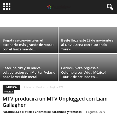
Lyon La F presenta “Espejo”, el primer
adelanto de su nuevo EP “Ausencia”
ARGENTINA
CELEBRIDADES
CINE
COLOMBIA
DEPORTES
ESPAÑA
Maria Espases
-
8 agosto, 2026
FASHION
MEXICO
MODA
MUSICA
PERU
SIN CATEGORÍA
TEATRO
TECNOLOGIA
TELEVISION
USA
VIDEO
Bogotá se convierte en el
Beéle llega este 28 de noviembre
escenario más grande de Morat
al Davi Arena con «Borondo
con el lanzamiento...
Tour»
Caterina Nix y su nueva
Carlos Rivera regresa a
colaboración con Morten Veland
Colombia con ¡Vida México!
para la versión metal...
Tour, 2 de octubre en...
MUSICA
Inicio
Musica
Página 372
Musica
MTV producirá un MTV Unplugged con Liam
Gallagher
Farandula.co Noticias Chismes de Farandula y famosos
-
1 agosto, 2019