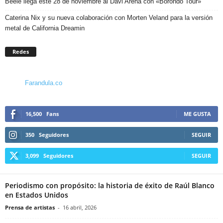
Beéle llega este 28 de noviembre al Davi Arena con «Borondo Tour»
Caterina Nix y su nueva colaboración con Morten Veland para la versión
metal de California Dreamin
Redes
Farandula.co
16,500
Fans
ME GUSTA
350
Seguidores
SEGUIR
3,099
Seguidores
SEGUIR
Periodismo con propósito: la historia de éxito de Raúl Blanco
en Estados Unidos
Prensa de artistas
-
16 abril, 2026