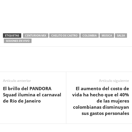
ETIQUETAS
CENTURION MIX
CHELITO DE CASTRO
COLOMBIA
MUSICA
SALSA
SESIONES EN VIVO
Artículo anterior
Artículo siguiente
El brillo del PANDORA
El aumento del costo de
Squad ilumina el carnaval
vida ha hecho que el 40%
de Río de Janeiro
de las mujeres
colombianas disminuyan
sus gastos personales