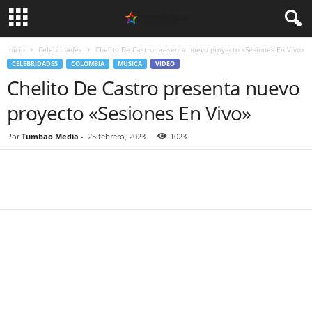
Inicio
Celebridades
Chelito De Castro presenta nuevo proyecto «Sesiones En Vivo»
CELEBRIDADES
COLOMBIA
MUSICA
VIDEO
Chelito De Castro presenta nuevo
proyecto «Sesiones En Vivo»
Por
Tumbao Media
-
25 febrero, 2023
1023