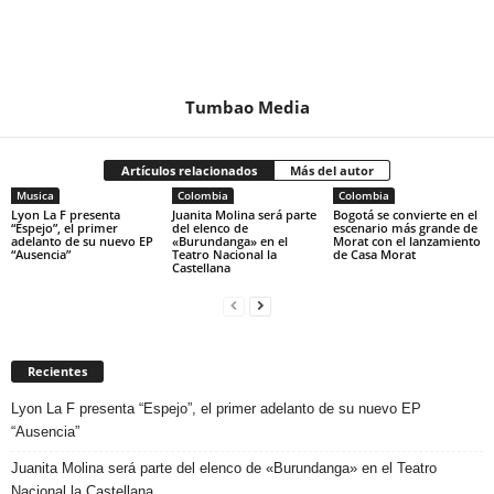
Tumbao Media
Artículos relacionados
Más del autor
Musica
Colombia
Colombia
Lyon La F presenta
Juanita Molina será parte
Bogotá se convierte en el
“Espejo”, el primer
del elenco de
escenario más grande de
adelanto de su nuevo EP
«Burundanga» en el
Morat con el lanzamiento
“Ausencia”
Teatro Nacional la
de Casa Morat
Castellana
Recientes
Lyon La F presenta “Espejo”, el primer adelanto de su nuevo EP
“Ausencia”
Juanita Molina será parte del elenco de «Burundanga» en el Teatro
Nacional la Castellana