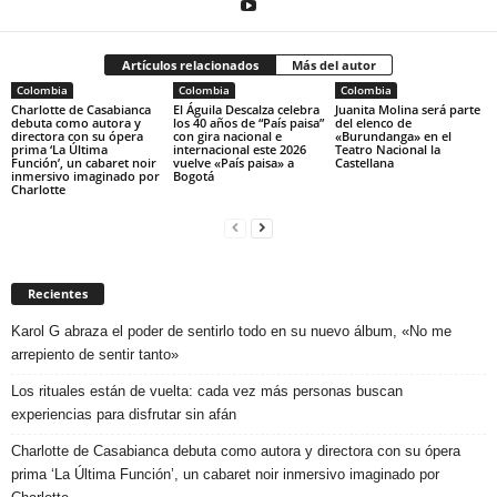
Artículos relacionados
Más del autor
Colombia
Colombia
Colombia
Charlotte de Casabianca
El Águila Descalza celebra
Juanita Molina será parte
debuta como autora y
los 40 años de “País paisa”
del elenco de
directora con su ópera
con gira nacional e
«Burundanga» en el
prima ‘La Última
internacional este 2026
Teatro Nacional la
Función’, un cabaret noir
vuelve «País paisa» a
Castellana
inmersivo imaginado por
Bogotá
Charlotte
Recientes
Karol G abraza el poder de sentirlo todo en su nuevo álbum, «No me
arrepiento de sentir tanto»
Los rituales están de vuelta: cada vez más personas buscan
experiencias para disfrutar sin afán
Charlotte de Casabianca debuta como autora y directora con su ópera
prima ‘La Última Función’, un cabaret noir inmersivo imaginado por