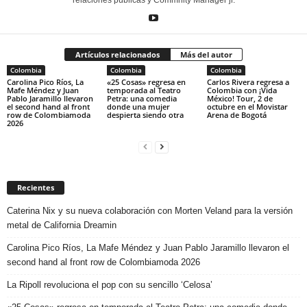
relaciones públicas y Commnity Manager jr.
Artículos relacionados
Más del autor
Colombia
Colombia
Colombia
Carolina Pico Ríos, La
«25 Cosas» regresa en
Carlos Rivera regresa a
Mafe Méndez y Juan
temporada al Teatro
Colombia con ¡Vida
Pablo Jaramillo llevaron
Petra: una comedia
México! Tour, 2 de
el second hand al front
donde una mujer
octubre en el Movistar
row de Colombiamoda
despierta siendo otra
Arena de Bogotá
2026
Recientes
Caterina Nix y su nueva colaboración con Morten Veland para la versión
metal de California Dreamin
Carolina Pico Ríos, La Mafe Méndez y Juan Pablo Jaramillo llevaron el
second hand al front row de Colombiamoda 2026
La Ripoll revoluciona el pop con su sencillo ‘Celosa’